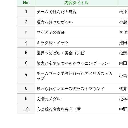
No.
内容タイトル
1
チームで挑んだ大舞台
松原
2
運命を分けたザイル
小越
3
マイアミの奇跡
李 
4
ミラクル・メッツ
池田
5
世界へ羽ばたく黄金コンビ
松瀬
6
努力と友情でつかんだウイニング・ラン
内田
チームワークで勝ち取ったアメリカス・カ
7
小島
ップ
8
投げられないエースのラストマウンド
櫻井
9
友情のメダル
松本
10
心に残る名言をもう一度
中野