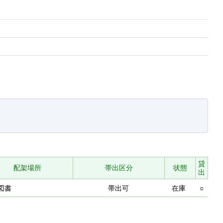
貸
配架場所
帯出区分
状態
出
図書
帯出可
在庫
○