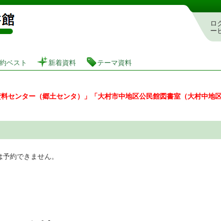
図書館 蔵書検索・予約システム
ロ
ー
約ベスト
新着資料
テーマ資料
資料センター（郷土センタ）」「大村市中地区公民館図書室（大村中地
は予約できません。