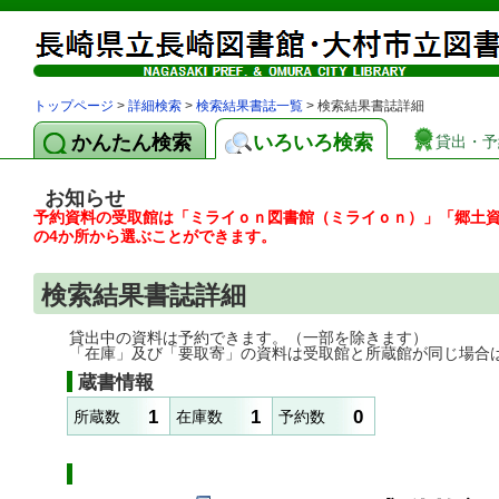
トップページ
>
詳細検索
>
検索結果書誌一覧
> 検索結果書誌詳細
かんたん検索
いろいろ検索
貸出・予
お知らせ
予約資料の受取館は「ミライｏｎ図書館（ミライｏｎ）」「郷土
の4か所から選ぶことができます。
検索結果書誌詳細
貸出中の資料は予約できます。（一部を除きます）
「在庫」及び「要取寄」の資料は受取館と所蔵館が同じ場合
蔵書情報
1
1
0
所蔵数
在庫数
予約数