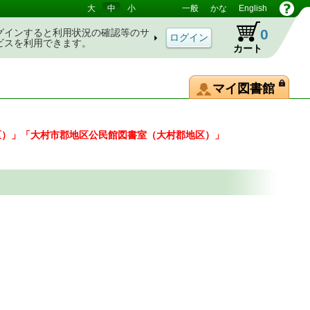
大
中
小
一般
かな
English
0
グインすると利用状況の確認等のサ
ビスを利用できます。
カート
マイ図書館
区）」「大村市郡地区公民館図書室（大村郡地区）」