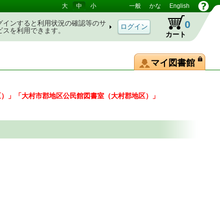
大
中
小
一般
かな
English
0
グインすると利用状況の確認等のサ
ビスを利用できます。
カート
マイ図書館
区）」「大村市郡地区公民館図書室（大村郡地区）」