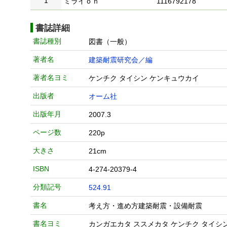
1
ミライｏｎ
1116792178
書誌詳細
書誌種別
図書（一般）
著者名
建築耐震研究会／編
著者名ヨミ
ケンチク タイシン ケンキュウカイ
出版者
オーム社
出版年月
2007.3
ページ数
220p
大きさ
21cm
ISBN
4-274-20379-4
分類記号
524.91
書名
考え方・進め方建築耐震・設備耐震
書名ヨミ
カンガエカタ ススメカタ ケンチク タイシン