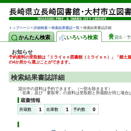
トップページ
>
詳細検索
>
検索結果書誌一覧
> 検索結果書誌詳細
かんたん検索
いろいろ検索
貸出・予
お知らせ
予約資料の受取館は「ミライｏｎ図書館（ミライｏｎ）」「郷土
の4か所から選ぶことができます。
検索結果書誌詳細
貸出中の資料は予約できます。（一部を除きます）
「在庫」及び「要取寄」の資料は受取館と所蔵館が同じ場合
蔵書情報
1
1
0
所蔵数
在庫数
予約数