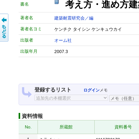
考え方・進め方
書名
著者名
建築耐震研究会／編
著者名ヨミ
ケンチク タイシン ケンキュウカイ
出版者
オーム社
出版年月
2007.3
登録するリスト
ログイン
メモ
資料情報
No.
所蔵館
資料番号