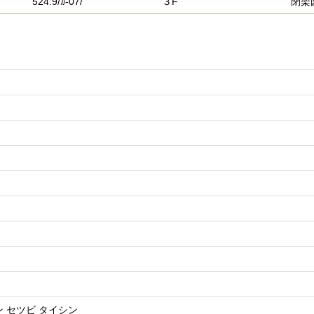
524.9/ｶ-07/
３F
閉架
 セツビ タイシン