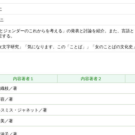
に
 ニ
とばとジェンダーのこれからを考える」の発表と討論を紹介。また、言語
証する。
女文字研究」「気になります、この「ことば」」「女のことばの文化史
内容著者１
内容著者２
 織枝／著
秀容／著
‐スミス・ジャネット／著
留美／著
 滋子／著