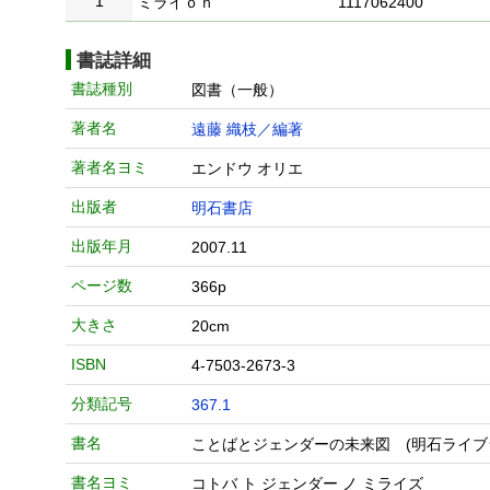
1
ミライｏｎ
1117062400
書誌詳細
書誌種別
図書（一般）
著者名
遠藤 織枝／編著
著者名ヨミ
エンドウ オリエ
出版者
明石書店
出版年月
2007.11
ページ数
366p
大きさ
20cm
ISBN
4-7503-2673-3
分類記号
367.1
書名
ことばとジェンダーの未来図 (明石ライブ
書名ヨミ
コトバ ト ジェンダー ノ ミライズ