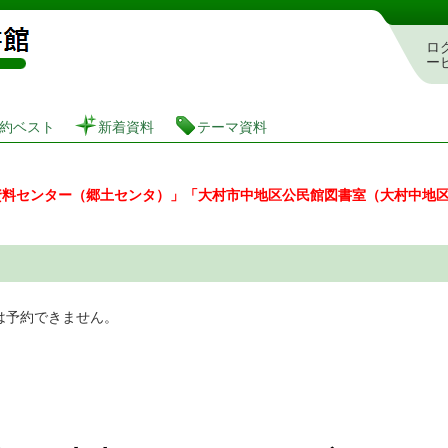
図書館 蔵書検索・予約システム
ロ
ー
約ベスト
新着資料
テーマ資料
資料センター（郷土センタ）」「大村市中地区公民館図書室（大村中地
は予約できません。