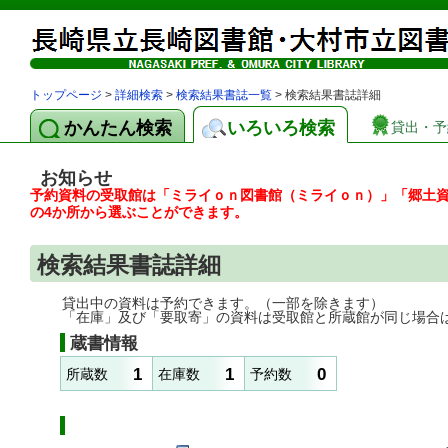
トップページ
>
詳細検索
>
検索結果書誌一覧
> 検索結果書誌詳細
かんたん検索
いろいろ検索
貸出・予
お知らせ
予約資料の受取館は「ミライｏｎ図書館（ミライｏｎ）」「郷土
の4か所から選ぶことができます。
検索結果書誌詳細
貸出中の資料は予約できます。（一部を除きます）
「在庫」及び「要取寄」の資料は受取館と所蔵館が同じ場合
蔵書情報
1
1
0
所蔵数
在庫数
予約数