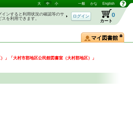
大
中
小
一般
かな
English
0
グインすると利用状況の確認等のサ
ビスを利用できます。
カート
マイ図書館
区）」「大村市郡地区公民館図書室（大村郡地区）」