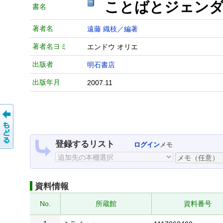
ことばとジェンダ
書名
著者名
遠藤 織枝／編著
著者名ヨミ
エンドウ オリエ
出版者
明石書店
出版年月
2007.11
登録するリスト
ログイン
メモ
資料情報
No.
所蔵館
資料番号