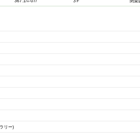
367.1/ｴ-07/
３F
閉架
ラリー)