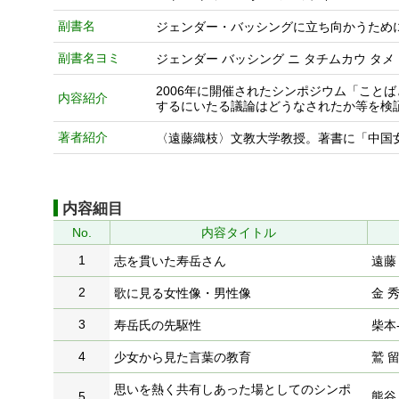
副書名
ジェンダー・バッシングに立ち向かうため
副書名ヨミ
ジェンダー バッシング ニ タチムカウ タメ
2006年に開催されたシンポジウム「こ
内容紹介
するにいたる議論はどうなされたか等を検
著者紹介
〈遠藤織枝〉文教大学教授。著書に「中国
内容細目
No.
内容タイトル
1
志を貫いた寿岳さん
遠藤
2
歌に見る女性像・男性像
金 
3
寿岳氏の先駆性
柴本
4
少女から見た言葉の教育
鷲 
思いを熱く共有しあった場としてのシンポ
5
熊谷