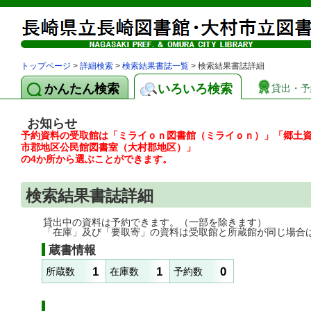
トップページ
>
詳細検索
>
検索結果書誌一覧
> 検索結果書誌詳細
かんたん検索
いろいろ検索
貸出・予
お知らせ
予約資料の受取館は「ミライｏｎ図書館（ミライｏｎ）」「郷土
市郡地区公民館図書室（大村郡地区）」
の4か所から選ぶことができます。
検索結果書誌詳細
貸出中の資料は予約できます。（一部を除きます）
「在庫」及び「要取寄」の資料は受取館と所蔵館が同じ場合
蔵書情報
1
1
0
所蔵数
在庫数
予約数