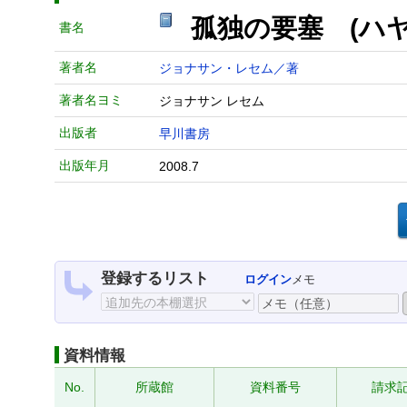
孤独の要塞 (ハヤ
書名
著者名
ジョナサン・レセム／著
著者名ヨミ
ジョナサン レセム
出版者
早川書房
出版年月
2008.7
登録するリスト
ログイン
メモ
資料情報
No.
所蔵館
資料番号
請求