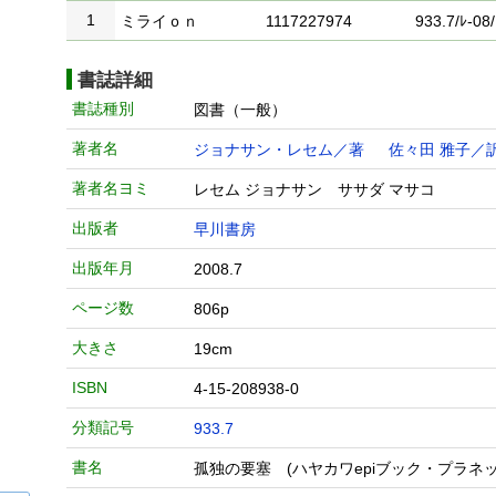
1
ミライｏｎ
1117227974
933.7/ﾚ-08/
書誌詳細
書誌種別
図書（一般）
著者名
ジョナサン・レセム／著
佐々田 雅子／
著者名ヨミ
レセム ジョナサン ササダ マサコ
出版者
早川書房
出版年月
2008.7
ページ数
806p
大きさ
19cm
ISBN
4-15-208938-0
分類記号
933.7
書名
孤独の要塞 (ハヤカワepiブック・プラネッ