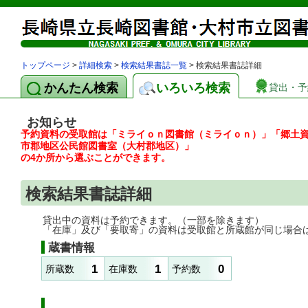
トップページ
>
詳細検索
>
検索結果書誌一覧
> 検索結果書誌詳細
かんたん検索
いろいろ検索
貸出・予
お知らせ
予約資料の受取館は「ミライｏｎ図書館（ミライｏｎ）」「郷土
市郡地区公民館図書室（大村郡地区）」
の4か所から選ぶことができます。
検索結果書誌詳細
貸出中の資料は予約できます。（一部を除きます）
「在庫」及び「要取寄」の資料は受取館と所蔵館が同じ場合
蔵書情報
1
1
0
所蔵数
在庫数
予約数