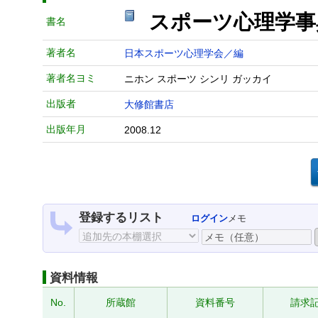
スポーツ心理学
書名
著者名
日本スポーツ心理学会／編
著者名ヨミ
ニホン スポーツ シンリ ガッカイ
出版者
大修館書店
出版年月
2008.12
登録するリスト
ログイン
メモ
資料情報
No.
所蔵館
資料番号
請求