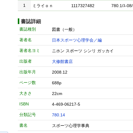
1
ミライｏｎ
1117327482
780.1/ｽ-08/
書誌詳細
書誌種別
図書（一般）
著者名
日本スポーツ心理学会／編
著者名ヨミ
ニホン スポーツ シンリ ガッカイ
出版者
大修館書店
出版年月
2008.12
ページ数
688p
大きさ
22cm
ISBN
4-469-06217-5
分類記号
780.14
書名
スポーツ心理学事典