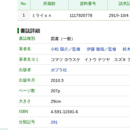
No.
所蔵館
資料番号
請求
1
ミライｏｎ
1117920778
291/ﾄ-10/4
書誌詳細
書誌種別
図書（一般）
著者名
小松 陽介／監修
伊藤 徹哉／監修
鈴
著者名ヨミ
コマツ ヨウスケ イトウ テツヤ スズキ 
出版者
ポプラ社
出版年月
2010.3
ページ数
207p
大きさ
29cm
ISBN
4-591-11591-6
分類記号
291