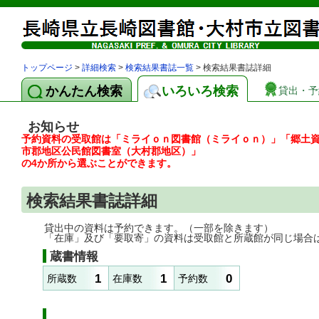
トップページ
>
詳細検索
>
検索結果書誌一覧
> 検索結果書誌詳細
かんたん検索
いろいろ検索
貸出・予
お知らせ
予約資料の受取館は「ミライｏｎ図書館（ミライｏｎ）」「郷土
市郡地区公民館図書室（大村郡地区）」
の4か所から選ぶことができます。
検索結果書誌詳細
貸出中の資料は予約できます。（一部を除きます）
「在庫」及び「要取寄」の資料は受取館と所蔵館が同じ場合
蔵書情報
1
1
0
所蔵数
在庫数
予約数