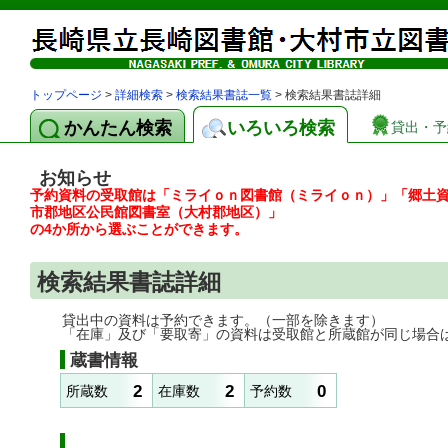
トップページ
>
詳細検索
>
検索結果書誌一覧
> 検索結果書誌詳細
かんたん検索
いろいろ検索
貸出・予
お知らせ
予約資料の受取館は「ミライｏｎ図書館（ミライｏｎ）」「郷土
市郡地区公民館図書室（大村郡地区）」
の4か所から選ぶことができます。
検索結果書誌詳細
貸出中の資料は予約できます。（一部を除きます）
「在庫」及び「要取寄」の資料は受取館と所蔵館が同じ場合
蔵書情報
2
2
0
所蔵数
在庫数
予約数