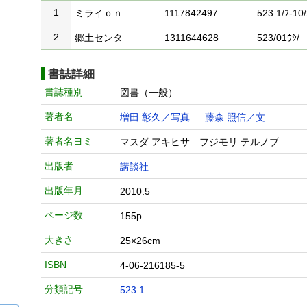
1
ミライｏｎ
1117842497
523.1/ﾌ-10
2
郷土センタ
1311644628
523/01ｳｼ/
書誌詳細
書誌種別
図書（一般）
著者名
増田 彰久／写真
藤森 照信／文
著者名ヨミ
マスダ アキヒサ フジモリ テルノブ
出版者
講談社
出版年月
2010.5
ページ数
155p
大きさ
25×26cm
ISBN
4-06-216185-5
分類記号
523.1