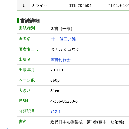
1
ミライｏｎ
1118204504
712.1/ｷ-10
書誌詳細
書誌種別
図書（一般）
著者名
田中 修二／編
著者名ヨミ
タナカ シュウジ
出版者
国書刊行会
出版年月
2010.9
ページ数
550p
大きさ
31cm
ISBN
4-336-05230-8
分類記号
712.1
書名
近代日本彫刻集成 第1巻(幕末・明治編)