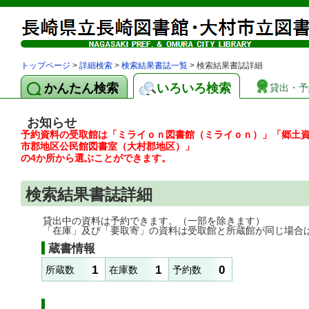
トップページ
>
詳細検索
>
検索結果書誌一覧
> 検索結果書誌詳細
かんたん検索
いろいろ検索
貸出・予
お知らせ
予約資料の受取館は「ミライｏｎ図書館（ミライｏｎ）」「郷土
市郡地区公民館図書室（大村郡地区）」
の4か所から選ぶことができます。
検索結果書誌詳細
貸出中の資料は予約できます。（一部を除きます）
「在庫」及び「要取寄」の資料は受取館と所蔵館が同じ場合
蔵書情報
1
1
0
所蔵数
在庫数
予約数