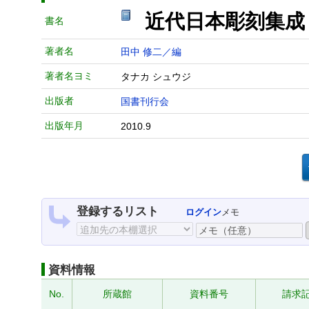
近代日本彫刻集成
書名
著者名
田中 修二／編
著者名ヨミ
タナカ シュウジ
出版者
国書刊行会
出版年月
2010.9
登録するリスト
ログイン
メモ
資料情報
No.
所蔵館
資料番号
請求