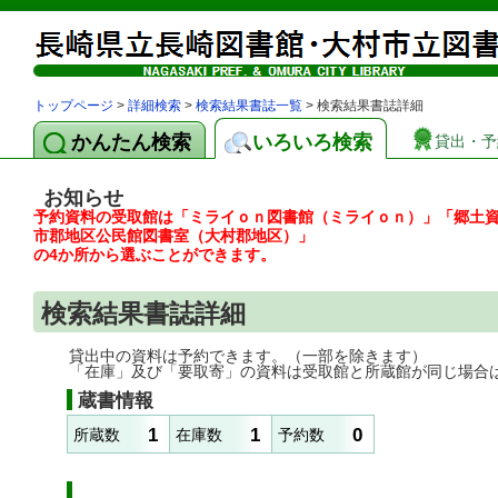
トップページ
>
詳細検索
>
検索結果書誌一覧
> 検索結果書誌詳細
かんたん検索
いろいろ検索
貸出・予
お知らせ
予約資料の受取館は「ミライｏｎ図書館（ミライｏｎ）」「郷土
市郡地区公民館図書室（大村郡地区）」
の4か所から選ぶことができます。
検索結果書誌詳細
貸出中の資料は予約できます。（一部を除きます）
「在庫」及び「要取寄」の資料は受取館と所蔵館が同じ場合
蔵書情報
1
1
0
所蔵数
在庫数
予約数