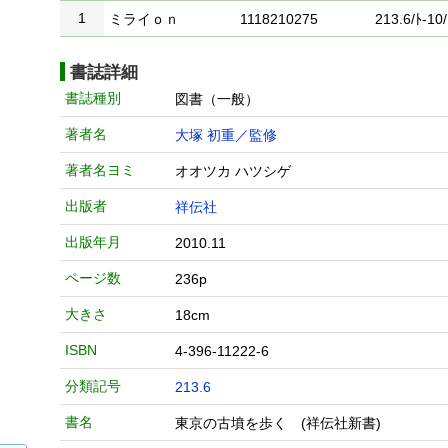
1
ミライｏｎ
1118210275
213.6/ﾄ-10/
書誌詳細
書誌種別
図書（一般）
著者名
大塚 初重／監修
著者名ヨミ
オオツカ ハツシゲ
出版者
祥伝社
出版年月
2010.11
ページ数
236p
大きさ
18cm
ISBN
4-396-11222-6
分類記号
213.6
書名
東京の古墳を歩く (祥伝社新書)