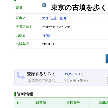
東京の古墳を歩く
書名
著者名
大塚 初重／監修
著者名ヨミ
オオツカ ハツシゲ
出版者
祥伝社
出版年月
2010.11
登録するリスト
ログイン
メモ
資料情報
No.
所蔵館
資料番号
請求