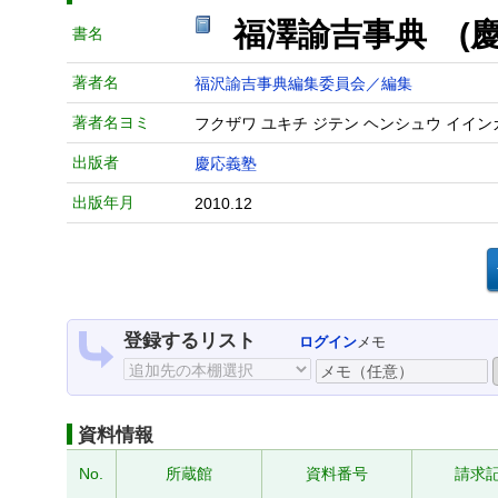
福澤諭吉事典 (慶
書名
著者名
福沢諭吉事典編集委員会／編集
著者名ヨミ
フクザワ ユキチ ジテン ヘンシュウ イイン
出版者
慶応義塾
出版年月
2010.12
登録するリスト
ログイン
メモ
資料情報
No.
所蔵館
資料番号
請求