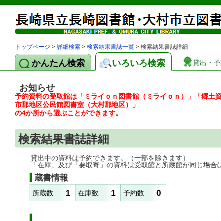
トップページ
>
詳細検索
>
検索結果書誌一覧
> 検索結果書誌詳細
かんたん検索
いろいろ検索
貸出・予
お知らせ
予約資料の受取館は「ミライｏｎ図書館（ミライｏｎ）」「郷土
市郡地区公民館図書室（大村郡地区）」
の4か所から選ぶことができます。
検索結果書誌詳細
貸出中の資料は予約できます。（一部を除きます）
「在庫」及び「要取寄」の資料は受取館と所蔵館が同じ場合
蔵書情報
1
1
0
所蔵数
在庫数
予約数