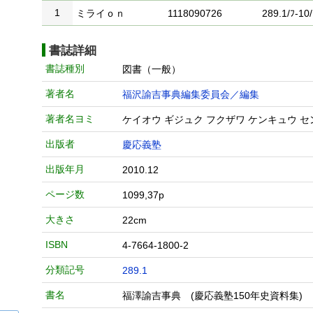
1
ミライｏｎ
1118090726
289.1/ﾌ-10/
書誌詳細
書誌種別
図書（一般）
著者名
福沢諭吉事典編集委員会／編集
著者名ヨミ
ケイオウ ギジュク フクザワ ケンキュウ セ
出版者
慶応義塾
出版年月
2010.12
ページ数
1099,37p
大きさ
22cm
ISBN
4-7664-1800-2
分類記号
289.1
書名
福澤諭吉事典 (慶応義塾150年史資料集)