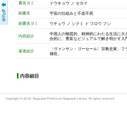
書名ヨミ
ドウキョウ ノ セカイ
副書名
宇宙の仕組みと不老不死
副書名ヨミ
ウチュウ ノ シクミ ト フロウ フシ
中国人の物質的、精神的にわたる生活に大
内容紹介
合的に、豊富なビジュアルで解き明かす入
〈ヴァンサン・ゴーセール〉宗教史家。フ
著者紹介
補佐。
内容細目
Copyright © 2019- Nagasaki Prefectual Nagasaki Library. All rights reserved.