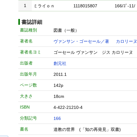
1
ミライｏｎ
1118015807
166/ｺﾞ-11/
書誌詳細
書誌種別
図書（一般）
著者名
ヴァンサン・ゴーセール／著
カロリー
著者名ヨミ
ゴーセール ヴァンサン ジス カロリーヌ 
出版者
創元社
出版年月
2011.1
ページ数
142p
大きさ
18cm
ISBN
4-422-21210-4
分類記号
166
書名
道教の世界 (「知の再発見」双書)