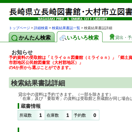
トップページ
>
詳細検索
>
検索結果書誌一覧
> 検索結果書誌詳細
かんたん検索
いろいろ検索
貸出・予
お知らせ
予約資料の受取館は「ミライｏｎ図書館（ミライｏｎ）」「郷土
市郡地区公民館図書室（大村郡地区）」
の4か所から選ぶことができます。
検索結果書誌詳細
貸出中の資料は予約できます。（一部を除きます）
「在庫」及び「要取寄」の資料は受取館と所蔵館が同じ場合
蔵書情報
1
1
0
所蔵数
在庫数
予約数