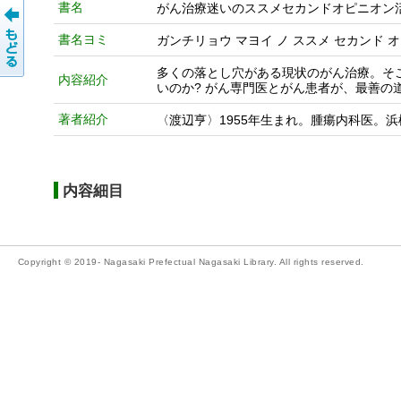
書名
がん治療迷いのススメセカンドオピニオン活
書名ヨミ
ガンチリョウ マヨイ ノ ススメ セカンド 
多くの落とし穴がある現状のがん治療。そ
内容紹介
いのか? がん専門医とがん患者が、最善の
著者紹介
〈渡辺亨〉1955年生まれ。腫瘍内科医。
内容細目
Copyright © 2019- Nagasaki Prefectual Nagasaki Library. All rights reserved.