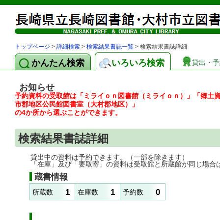
トップページ
>
詳細検索
>
検索結果書誌一覧
> 検索結果書誌詳細
かんたん検索
いろいろ検索
貸出・予
お知らせ
予約資料の受取館は「ミライｏｎ図書館（ミライｏｎ）」「郷土
市郡地区公民館図書室（大村郡地区）」
の4か所から選ぶことができます。
検索結果書誌詳細
貸出中の資料は予約できます。（一部を除きます）
「在庫」及び「要取寄」の資料は受取館と所蔵館が同じ場合
蔵書情報
1
1
0
所蔵数
在庫数
予約数