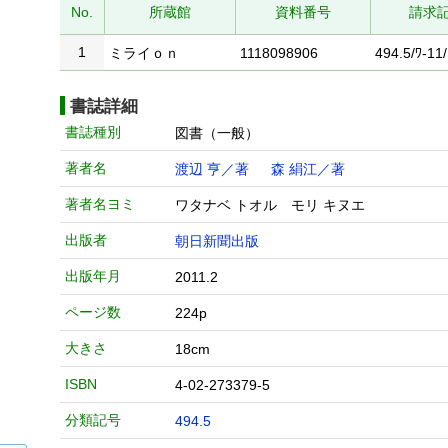
No.
所蔵館
資料番号
請求
1
ミライｏｎ
1118098906
494.5/ﾜ-11/
書誌詳細
書誌種別
図書（一般）
著者名
渡辺 亨／著
森 絹江／著
著者名ヨミ
ワタナベ トオル モリ キヌエ
出版者
朝日新聞出版
出版年月
2011.2
ページ数
224p
大きさ
18cm
ISBN
4-02-273379-5
分類記号
494.5