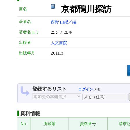
京都鴨川探訪
書名
著者名
西野 由紀／編
著者名ヨミ
ニシノ ユキ
出版者
人文書院
出版年月
2011.3
登録するリスト
ログイン
メモ
資料情報
No.
所蔵館
資料番号
請求