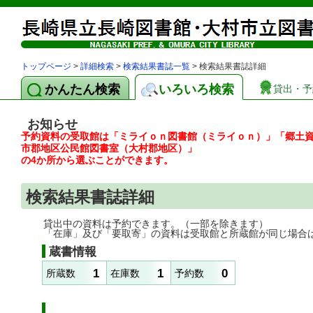
トップページ
>
詳細検索
>
検索結果書誌一覧
> 検索結果書誌詳細
かんたん検索
いろいろ検索
貸出・予
お知らせ
予約資料の受取館は「ミライｏｎ図書館（ミライｏｎ）」「郷土
市郡地区公民館図書室（大村郡地区）」
の4か所から選ぶことができます。
検索結果書誌詳細
貸出中の資料は予約できます。（一部を除きます）
「在庫」及び「要取寄」の資料は受取館と所蔵館が同じ場合
蔵書情報
1
1
0
所蔵数
在庫数
予約数