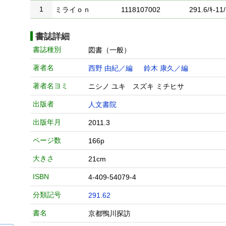
1
ミライｏｎ
1118107002
291.6/ｷ-11/
書誌詳細
書誌種別
図書（一般）
著者名
西野 由紀／編
鈴木 康久／編
著者名ヨミ
ニシノ ユキ スズキ ミチヒサ
出版者
人文書院
出版年月
2011.3
ページ数
166p
大きさ
21cm
ISBN
4-409-54079-4
分類記号
291.62
書名
京都鴨川探訪