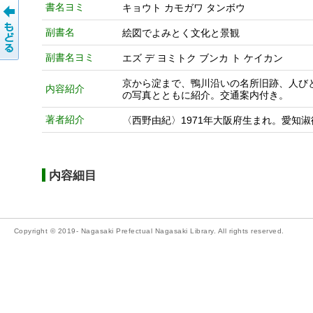
書名ヨミ
キョウト カモガワ タンボウ
副書名
絵図でよみとく文化と景観
副書名ヨミ
エズ デ ヨミトク ブンカ ト ケイカン
京から淀まで、鴨川沿いの名所旧跡、人び
内容紹介
の写真とともに紹介。交通案内付き。
著者紹介
〈西野由紀〉1971年大阪府生まれ。愛知
内容細目
Copyright © 2019- Nagasaki Prefectual Nagasaki Library. All rights reserved.