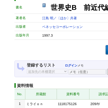
世界史B 前近代編
書名
著者名
江島 明／〔ほか〕共著
出版者
ベネッセコーポレーション
出版年月
1997.3
登録するリスト
ログイン
メモ
資料情報
No.
所蔵館
資料番号
請求
1
ミライｏｎ
1118175126
209/ｾ/