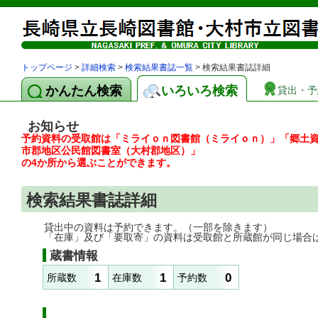
トップページ
>
詳細検索
>
検索結果書誌一覧
> 検索結果書誌詳細
かんたん検索
いろいろ検索
貸出・予
お知らせ
予約資料の受取館は「ミライｏｎ図書館（ミライｏｎ）」「郷土
市郡地区公民館図書室（大村郡地区）」
の4か所から選ぶことができます。
検索結果書誌詳細
貸出中の資料は予約できます。（一部を除きます）
「在庫」及び「要取寄」の資料は受取館と所蔵館が同じ場合
蔵書情報
1
1
0
所蔵数
在庫数
予約数