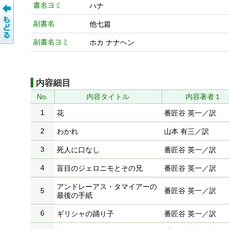
書名ヨミ
ハナ
副書名
他七篇
副書名ヨミ
ホカ ナナヘン
内容細目
No.
内容タイトル
内容著者１
1
花
番匠谷 英一／訳
2
わかれ
山本 有三／訳
3
死人に口なし
番匠谷 英一／訳
4
盲目のジェロニモとその兄
番匠谷 英一／訳
アンドレーアス・タマイアーの
5
番匠谷 英一／訳
最後の手紙
6
ギリシャの踊り子
番匠谷 英一／訳