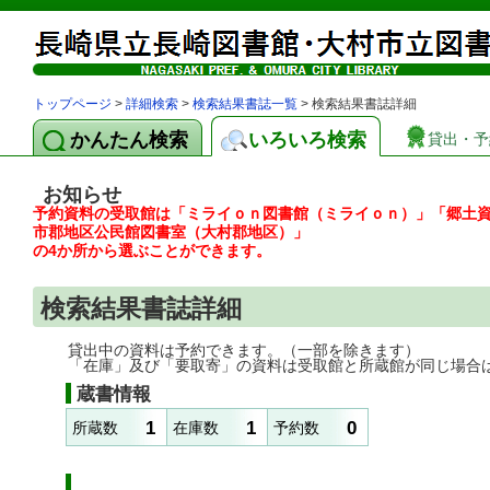
トップページ
>
詳細検索
>
検索結果書誌一覧
> 検索結果書誌詳細
かんたん検索
いろいろ検索
貸出・予
お知らせ
予約資料の受取館は「ミライｏｎ図書館（ミライｏｎ）」「郷土
市郡地区公民館図書室（大村郡地区）」
の4か所から選ぶことができます。
検索結果書誌詳細
貸出中の資料は予約できます。（一部を除きます）
「在庫」及び「要取寄」の資料は受取館と所蔵館が同じ場合
蔵書情報
1
1
0
所蔵数
在庫数
予約数