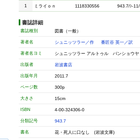
1
ミライｏｎ
1118330556
943.7/ｼ-11/
書誌詳細
書誌種別
図書（一般）
著者名
シュニッツラー／作
番匠谷 英一／訳
著者名ヨミ
シュニッツラー アルトゥル バンショウヤ
出版者
岩波書店
出版年月
2011.7
ページ数
300p
大きさ
15cm
ISBN
4-00-324306-0
分類記号
943.7
書名
花・死人に口なし (岩波文庫)