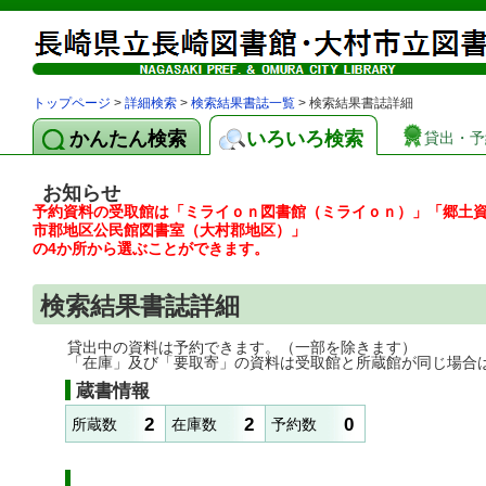
トップページ
>
詳細検索
>
検索結果書誌一覧
> 検索結果書誌詳細
かんたん検索
いろいろ検索
貸出・予
お知らせ
予約資料の受取館は「ミライｏｎ図書館（ミライｏｎ）」「郷土
市郡地区公民館図書室（大村郡地区）」
の4か所から選ぶことができます。
検索結果書誌詳細
貸出中の資料は予約できます。（一部を除きます）
「在庫」及び「要取寄」の資料は受取館と所蔵館が同じ場合
蔵書情報
2
2
0
所蔵数
在庫数
予約数