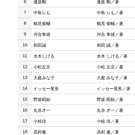
6
逢坂剛
逢坂 剛／著
7
中島らも
中島 らも／著
8
鶴見俊輔
鶴見 俊輔／著
9
河合隼雄
河合 隼雄／著
10
和田誠
和田 誠／著
11
水木しげる
水木 しげる／著
12
小松左京
小松 左京／著
13
大庭みな子
大庭 みな子／著
14
イッセー尾形
イッセー尾形／著
15
野坂昭如
野坂 昭如／著
16
丸谷才一
丸谷 才一／著
17
小椋佳
小椋 佳／著
18
高村薫
高村 薫／著