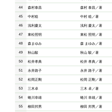
44
森村泰昌
森村 泰昌／著
45
中村稔
中村 稔／著
46
浅利慶太
浅利 慶太／著
47
東松照明
東松 照明／著
48
森まゆみ
森 まゆみ／著
49
秋山駿
秋山 駿／著
50
松井孝典
松井 孝典／著
51
永井路子
永井 路子／著
52
松岡正剛
松岡 正剛／著
53
三木卓
三木 卓／著
54
蜷川幸雄
蜷川 幸雄／著
55
柳田邦男
柳田 邦男／著