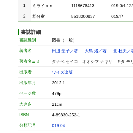
1
ミライｏｎ
1118678413
019.0/ｲ-12/
2
郡分室
5518000937
019/ｲ/
書誌詳細
書誌種別
図書（一般）
著者名
田辺 聖子／著
大島 渚／著
北 杜夫／
著者名ヨミ
タナベ セイコ オオシマ ナギサ キタ モ
出版者
ワイズ出版
出版年月
2012.1
ページ数
479p
大きさ
21cm
ISBN
4-89830-252-1
分類記号
019.04