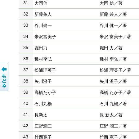
31
大岡信
大岡 信／著
32
新藤兼人
新藤 兼人／著
33
谷川健一
谷川 健一／著
34
米沢富美子
米沢 富美子／著
35
堀田力
堀田 力／著
36
種村季弘
種村 季弘／著
37
松浦理英子
松浦 理英子／著
38
矢川澄子
矢川 澄子／著
39
高橋たか子
高橋 たか子／著
40
石川九楊
石川 九楊／著
41
長新太
長 新太／著
42
庄野潤三
庄野 潤三／著
43
竹西寛子
竹西 寛子／著