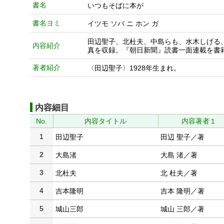
書名
いつもそばに本が
書名ヨミ
イツモ ソバ ニ ホン ガ
田辺聖子、北杜夫、中島らも、水木しげる
内容紹介
真を収録。『朝日新聞』読書一面連載を書
著者紹介
〈田辺聖子〉1928年生まれ。
内容細目
No.
内容タイトル
内容著者１
1
田辺聖子
田辺 聖子／著
2
大島渚
大島 渚／著
3
北杜夫
北 杜夫／著
4
吉本隆明
吉本 隆明／著
5
城山三郎
城山 三郎／著