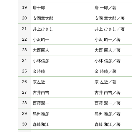
19
唐十郎
唐 十郎／著
20
安岡章太郎
安岡 章太郎／著
21
井上ひさし
井上 ひさし／著
22
小沢昭一
小沢 昭一／著
23
大西巨人
大西 巨人／著
24
小林信彦
小林 信彦／著
25
金時鐘
金 時鐘／著
26
宗左近
宗 左近／著
27
古井由吉
古井 由吉／著
28
西澤潤一
西澤 潤一／著
29
島田雅彦
島田 雅彦／著
30
森崎和江
森崎 和江／著