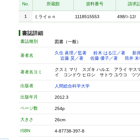
No.
所蔵館
資料番号
請求
1
ミライｏｎ
1118515553
498/ｼ-12/
書誌詳細
書誌種別
図書（一般）
久住 眞理／監著
鈴木 はる江／著
新
著者名
近藤 昊／著
佐藤 優子／著
筒井 
クスミ マリ スズキ ハルエ アライ ヤス
著者名ヨミ
イ コンドウ ヒロシ サトウ ユウコ ツツ
出版者
人間総合科学大学
出版年月
2012.3
ページ数
254p
大きさ
26cm
ISBN
4-87738-397-8