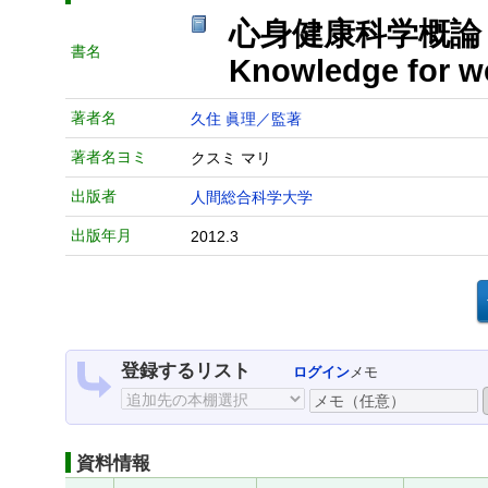
心身健康科学概論
書名
Knowledge for we
著者名
久住 眞理／監著
著者名ヨミ
クスミ マリ
出版者
人間総合科学大学
出版年月
2012.3
登録するリスト
ログイン
メモ
資料情報