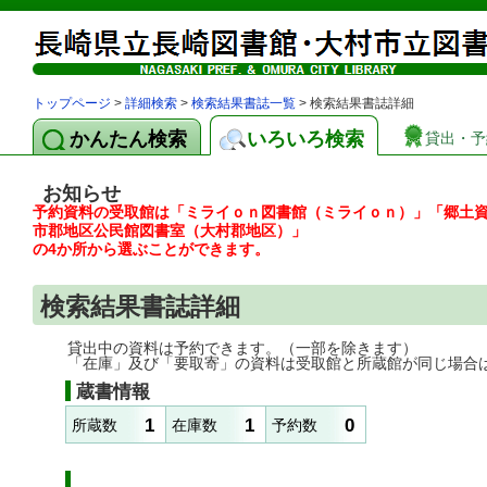
トップページ
>
詳細検索
>
検索結果書誌一覧
> 検索結果書誌詳細
かんたん検索
いろいろ検索
貸出・予
お知らせ
予約資料の受取館は「ミライｏｎ図書館（ミライｏｎ）」「郷土
市郡地区公民館図書室（大村郡地区）」
の4か所から選ぶことができます。
検索結果書誌詳細
貸出中の資料は予約できます。（一部を除きます）
「在庫」及び「要取寄」の資料は受取館と所蔵館が同じ場合
蔵書情報
1
1
0
所蔵数
在庫数
予約数