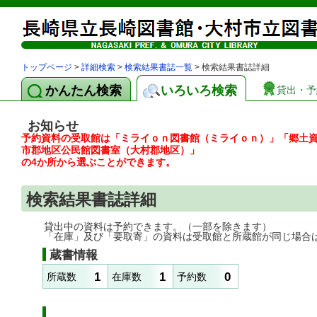
トップページ
>
詳細検索
>
検索結果書誌一覧
> 検索結果書誌詳細
かんたん検索
いろいろ検索
貸出・予
お知らせ
予約資料の受取館は「ミライｏｎ図書館（ミライｏｎ）」「郷土
市郡地区公民館図書室（大村郡地区）」
の4か所から選ぶことができます。
検索結果書誌詳細
貸出中の資料は予約できます。（一部を除きます）
「在庫」及び「要取寄」の資料は受取館と所蔵館が同じ場合
蔵書情報
1
1
0
所蔵数
在庫数
予約数