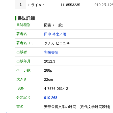
1
ミライｏｎ
1118553235
910.2/ﾀ-12/
書誌詳細
書誌種別
図書（一般）
著者名
田中 裕之／著
著者名ヨミ
タナカ ヒロユキ
出版者
和泉書院
出版年月
2012.3
ページ数
288p
大きさ
22cm
ISBN
4-7576-0614-2
分類記号
910.268
書名
安部公房文学の研究 (近代文学研究叢刊)