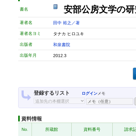
安部公房文学の研
書名
著者名
田中 裕之／著
著者名ヨミ
タナカ ヒロユキ
出版者
和泉書院
出版年月
2012.3
登録するリスト
ログイン
メモ
資料情報
No.
所蔵館
資料番号
請求