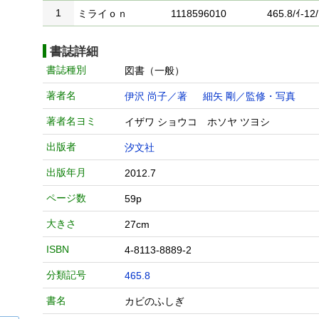
1
ミライｏｎ
1118596010
465.8/ｲ-12/
書誌詳細
書誌種別
図書（一般）
著者名
伊沢 尚子／著
細矢 剛／監修・写真
著者名ヨミ
イザワ ショウコ ホソヤ ツヨシ
出版者
汐文社
出版年月
2012.7
ページ数
59p
大きさ
27cm
ISBN
4-8113-8889-2
分類記号
465.8
書名
カビのふしぎ