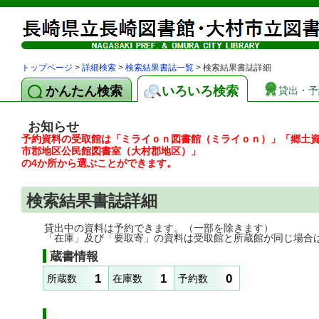
トップページ
>
詳細検索
>
検索結果書誌一覧
> 検索結果書誌詳細
かんたん検索
いろいろ検索
貸出・予
お知らせ
予約資料の受取館は「ミライｏｎ図書館（ミライｏｎ）」「郷土
市郡地区公民館図書室（大村郡地区）」
の4か所から選ぶことができます。
検索結果書誌詳細
貸出中の資料は予約できます。（一部を除きます）
「在庫」及び「要取寄」の資料は受取館と所蔵館が同じ場合
蔵書情報
1
1
0
所蔵数
在庫数
予約数