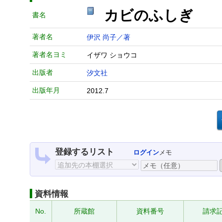
カビのふしぎ
書名
著者名
伊沢 尚子／著
著者名ヨミ
イザワ ショウコ
出版者
汐文社
出版年月
2012.7
登録するリスト
ログイン
メモ
資料情報
No.
所蔵館
資料番号
請求