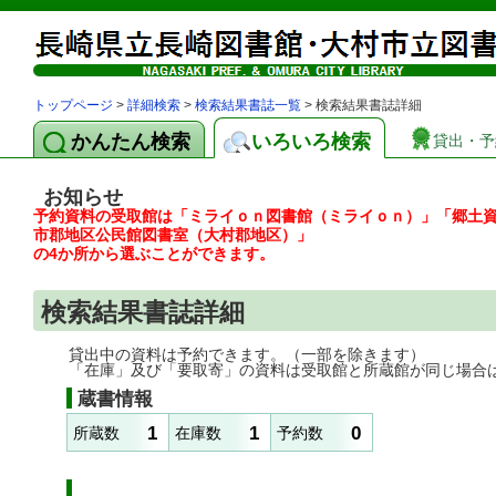
トップページ
>
詳細検索
>
検索結果書誌一覧
> 検索結果書誌詳細
かんたん検索
いろいろ検索
貸出・予
お知らせ
予約資料の受取館は「ミライｏｎ図書館（ミライｏｎ）」「郷土
市郡地区公民館図書室（大村郡地区）」
の4か所から選ぶことができます。
検索結果書誌詳細
貸出中の資料は予約できます。（一部を除きます）
「在庫」及び「要取寄」の資料は受取館と所蔵館が同じ場合
蔵書情報
1
1
0
所蔵数
在庫数
予約数