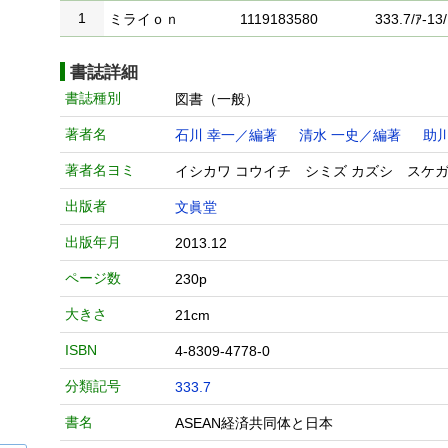
1
ミライｏｎ
1119183580
333.7/ｱ-13/
書誌詳細
書誌種別
図書（一般）
著者名
石川 幸一／編著
清水 一史／編著
助
著者名ヨミ
イシカワ コウイチ シミズ カズシ スケガ
出版者
文眞堂
出版年月
2013.12
ページ数
230p
大きさ
21cm
ISBN
4-8309-4778-0
分類記号
333.7
書名
ASEAN経済共同体と日本