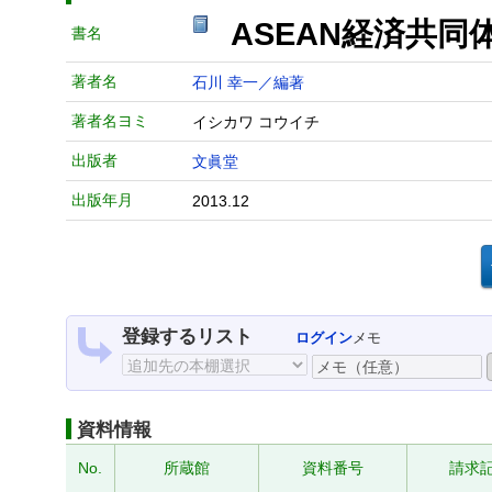
ASEAN経済共
書名
著者名
石川 幸一／編著
著者名ヨミ
イシカワ コウイチ
出版者
文眞堂
出版年月
2013.12
登録するリスト
ログイン
メモ
資料情報
No.
所蔵館
資料番号
請求