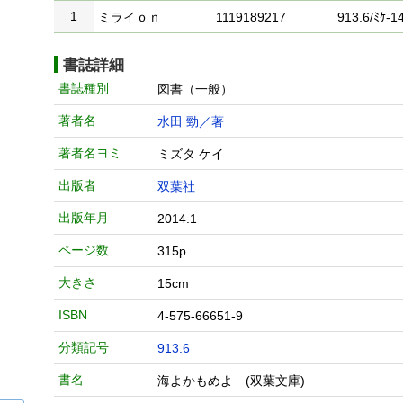
1
ミライｏｎ
1119189217
913.6/ﾐｹ-14
書誌詳細
書誌種別
図書（一般）
著者名
水田 勁／著
著者名ヨミ
ミズタ ケイ
出版者
双葉社
出版年月
2014.1
ページ数
315p
大きさ
15cm
ISBN
4-575-66651-9
分類記号
913.6
書名
海よかもめよ (双葉文庫)