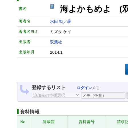
海よかもめよ (
書名
著者名
水田 勁／著
著者名ヨミ
ミズタ ケイ
出版者
双葉社
出版年月
2014.1
登録するリスト
ログイン
メモ
資料情報
No.
所蔵館
資料番号
請求