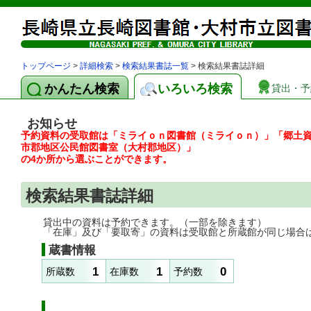
トップページ
>
詳細検索
>
検索結果書誌一覧
> 検索結果書誌詳細
かんたん検索
いろいろ検索
貸出・予
お知らせ
予約資料の受取館は「ミライｏｎ図書館（ミライｏｎ）」「郷土
市郡地区公民館図書室（大村郡地区）」
の4か所から選ぶことができます。
検索結果書誌詳細
貸出中の資料は予約できます。（一部を除きます）
「在庫」及び「要取寄」の資料は受取館と所蔵館が同じ場合
蔵書情報
1
1
0
所蔵数
在庫数
予約数