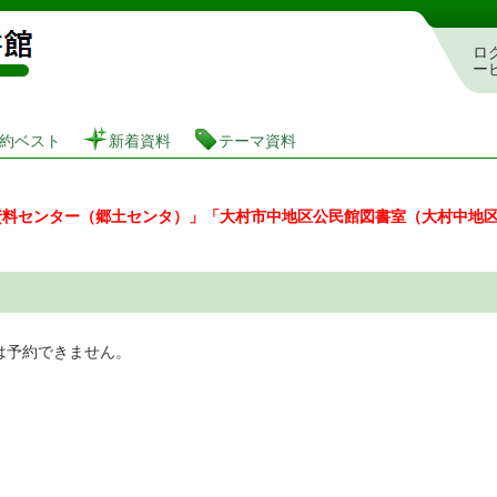
図書館 蔵書検索・予約システム
ロ
ー
約ベスト
新着資料
テーマ資料
資料センター（郷土センタ）」「大村市中地区公民館図書室（大村中地
は予約できません。