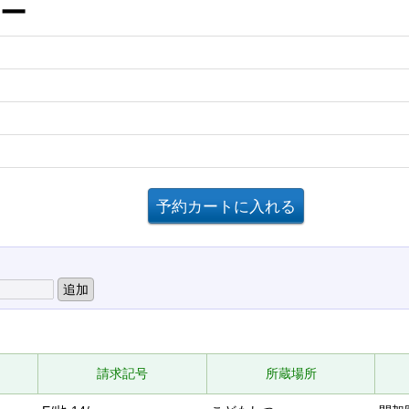
ミー
請求記号
所蔵場所