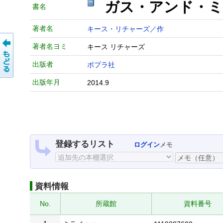
ガス・アンド・
書名
著者名
キース・リチャーズ／作
著者名ヨミ
キース リチャーズ
出版者
ポプラ社
出版年月
2014.9
登録するリスト
ログイン
メモ
資料情報
No.
所蔵館
資料番号