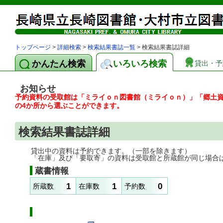
トップページ
>
詳細検索
>
検索結果書誌一覧
> 検索結果書誌詳細
かんたん検索
いろいろ検索
貸出・予
お知らせ
予約資料の受取館は「ミライｏｎ図書館（ミライｏｎ）」「郷土
の4か所から選ぶことができます。
検索結果書誌詳細
貸出中の資料は予約できます。（一部を除きます）
「在庫」及び「要取寄」の資料は受取館と所蔵館が同じ場合
蔵書情報
1
1
0
所蔵数
在庫数
予約数