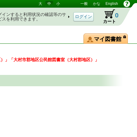
大
中
小
一般
かな
English
0
グインすると利用状況の確認等のサ
ビスを利用できます。
カート
マイ図書館
区）」「大村市郡地区公民館図書室（大村郡地区）」