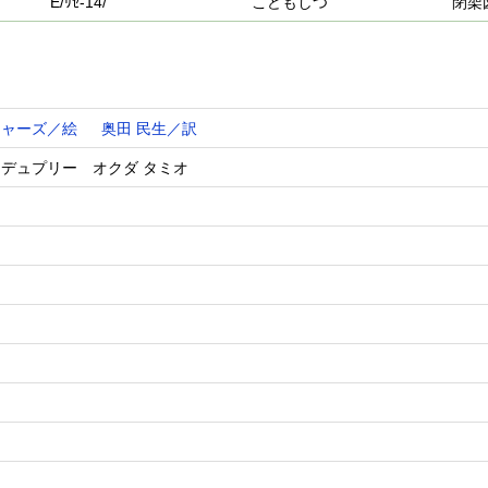
E/ﾘｾ-14/
こどもしつ
閉架
チャーズ／絵
奥田 民生／訳
・デュプリー オクダ タミオ