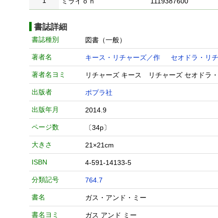
1
ミライｏｎ
1119387600
書誌詳細
書誌種別
図書（一般）
著者名
キース・リチャーズ／作
セオドラ・リ
著者名ヨミ
リチャーズ キース リチャーズ セオドラ
出版者
ポプラ社
出版年月
2014.9
ページ数
〔34p〕
大きさ
21×21cm
ISBN
4-591-14133-5
分類記号
764.7
書名
ガス・アンド・ミー
書名ヨミ
ガス アンド ミー