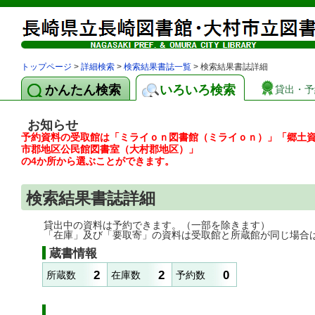
トップページ
>
詳細検索
>
検索結果書誌一覧
> 検索結果書誌詳細
かんたん検索
いろいろ検索
貸出・予
お知らせ
予約資料の受取館は「ミライｏｎ図書館（ミライｏｎ）」「郷土
市郡地区公民館図書室（大村郡地区）」
の4か所から選ぶことができます。
検索結果書誌詳細
貸出中の資料は予約できます。（一部を除きます）
「在庫」及び「要取寄」の資料は受取館と所蔵館が同じ場合
蔵書情報
2
2
0
所蔵数
在庫数
予約数