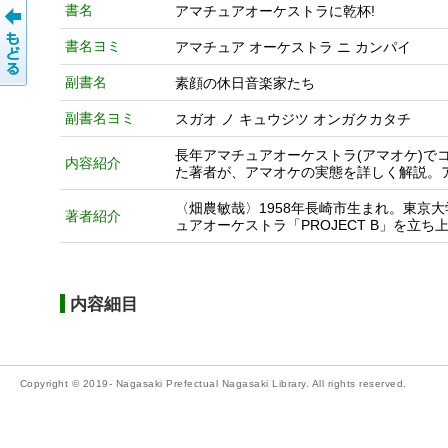
書名
アマチュアオーケストラに乾杯!
書名ヨミ
アマチュア オーケストラ ニ カンパイ
副書名
素顔の休日音楽家たち
副書名ヨミ
スガオ ノ キュウジツ オンガクカタチ
長年アマチュアオーケストラ(アマオケ)
内容紹介
た著者が、アマオケの実態を詳しく解説。
〈畑農敏哉〉1958年長崎市生まれ。東京
著者紹介
ュアオーケストラ「PROJECT B」を立
内容細目
Copyright © 2019- Nagasaki Prefectual Nagasaki Library. All rights reserved.