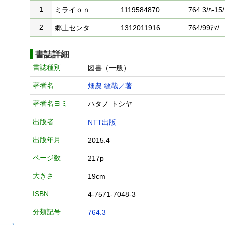
1
ミライｏｎ
1119584870
764.3/ﾊ-15/
2
郷土センタ
1312011916
764/99ｱﾏ/
書誌詳細
書誌種別
図書（一般）
著者名
畑農 敏哉／著
著者名ヨミ
ハタノ トシヤ
出版者
NTT出版
出版年月
2015.4
ページ数
217p
大きさ
19cm
ISBN
4-7571-7048-3
分類記号
764.3