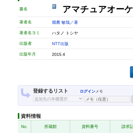
アマチュアオー
書名
著者名
畑農 敏哉／著
著者名ヨミ
ハタノ トシヤ
出版者
NTT出版
出版年月
2015.4
登録するリスト
ログイン
メモ
資料情報
No.
所蔵館
資料番号
請求