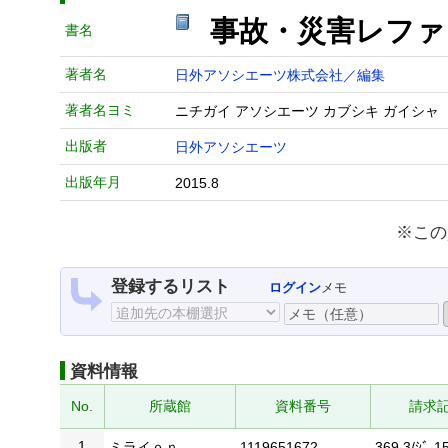
事故・災害レフ
書名
著者名
日外アソシエーツ株式会社／編集
著者名ヨミ
ニチガイ アソシエーツ カブシキ ガイシャ
出版者
日外アソシエーツ
出版年月
2015.8
※この
登録するリスト
ログイン
メモ
資料情報
No.
所蔵館
資料番号
請求
1
ミライｏｎ
1119651672
369.3/ｼﾞ-15