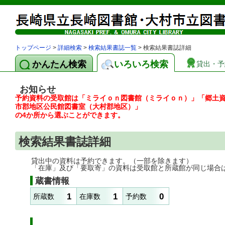
トップページ
>
詳細検索
>
検索結果書誌一覧
> 検索結果書誌詳細
かんたん検索
いろいろ検索
貸出・予
お知らせ
予約資料の受取館は「ミライｏｎ図書館（ミライｏｎ）」「郷土
市郡地区公民館図書室（大村郡地区）」
の4か所から選ぶことができます。
検索結果書誌詳細
貸出中の資料は予約できます。（一部を除きます）
「在庫」及び「要取寄」の資料は受取館と所蔵館が同じ場合
蔵書情報
1
1
0
所蔵数
在庫数
予約数