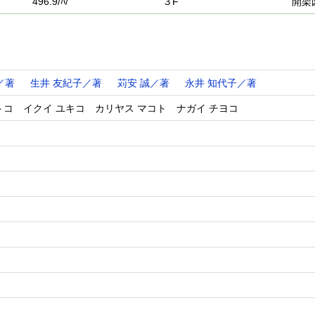
496.9/ﾊ/
３F
開架
／著
生井 友紀子／著
苅安 誠／著
永井 知代子／著
トコ イクイ ユキコ カリヤス マコト ナガイ チヨコ