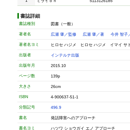
1
ミライｏｎ
5113126185
書誌詳細
書誌種別
図書（一般）
著者名
広瀬 肇／監修
広瀬 肇／著
今井 智子
著者名ヨミ
ヒロセ ハジメ ヒロセ ハジメ イマイ サ
出版者
インテルナ出版
出版年月
2015.10
ページ数
139p
大きさ
26cm
ISBN
4-900637-51-1
分類記号
496.9
書名
発話障害へのアプローチ
書名ヨミ
ハツワ ショウガイ エノ アプローチ