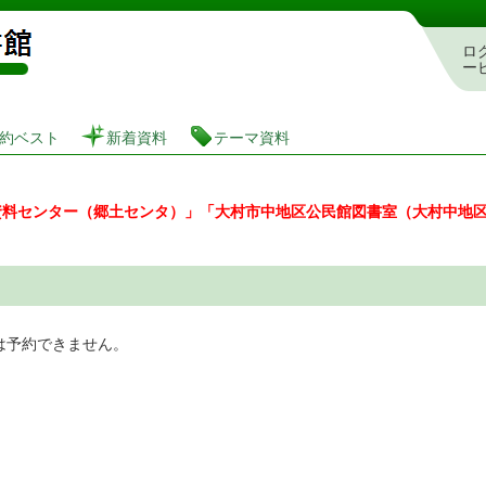
図書館 蔵書検索・予約システム
ロ
ー
約ベスト
新着資料
テーマ資料
資料センター（郷土センタ）」「大村市中地区公民館図書室（大村中地
は予約できません。