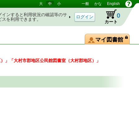
大
中
小
一般
かな
English
0
グインすると利用状況の確認等のサ
ビスを利用できます。
カート
マイ図書館
区）」「大村市郡地区公民館図書室（大村郡地区）」