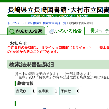
トップページ
>
詳細検索
>
検索結果書誌一覧
> 検索結果書誌詳細
かんたん検索
いろいろ検索
貸出・予
お知らせ
予約資料の受取館は「ミライｏｎ図書館（ミライｏｎ）」「郷土
の4か所から選ぶことができます。
検索結果書誌詳細
貸出中の資料は予約できます。（一部を除きます）
「在庫」及び「要取寄」の資料は受取館と所蔵館が同じ場合
蔵書情報
1
1
0
所蔵数
在庫数
予約数