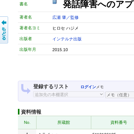
発話障害へのア
書名
著者名
広瀬 肇／監修
著者名ヨミ
ヒロセ ハジメ
出版者
インテルナ出版
出版年月
2015.10
登録するリスト
ログイン
メモ
資料情報
No.
所蔵館
資料番号