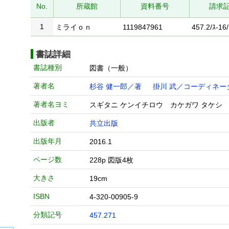
No.
所蔵館
資料番号
請求
1
ミライｏｎ
1119847961
457.2/ｽ-16/
書誌詳細
書誌種別
図書（一般）
著者名
杉谷 健一郎／著
掛川 武／コーディネー
著者名ヨミ
スギタニ ケンイチロウ カケガワ タケシ
出版者
共立出版
出版年月
2016.1
ページ数
228p 図版4枚
大きさ
19cm
ISBN
4-320-00905-9
分類記号
457.271