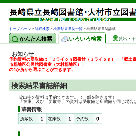
トップページ
>
詳細検索
>
検索結果書誌一覧
> 検索結果書誌詳細
かんたん検索
いろいろ検索
貸出・予
お知らせ
予約資料の受取館は「ミライｏｎ図書館（ミライｏｎ）」「郷土
市郡地区公民館図書室（大村郡地区）」
の4か所から選ぶことができます。
検索結果書誌詳細
貸出中の資料は予約できます。（一部を除きます）
「在庫」及び「要取寄」の資料は受取館と所蔵館が同じ場合
蔵書情報
1
1
0
所蔵数
在庫数
予約数