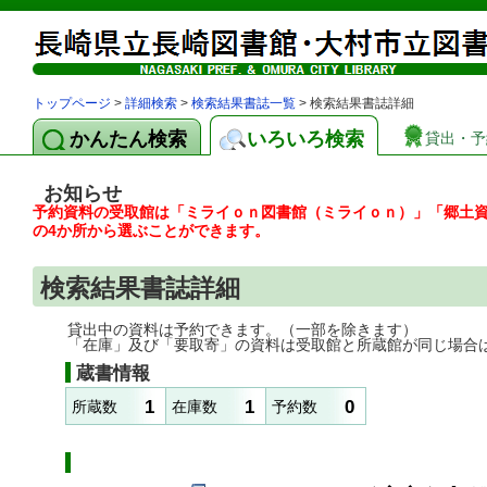
トップページ
>
詳細検索
>
検索結果書誌一覧
> 検索結果書誌詳細
かんたん検索
いろいろ検索
貸出・予
お知らせ
予約資料の受取館は「ミライｏｎ図書館（ミライｏｎ）」「郷土
の4か所から選ぶことができます。
検索結果書誌詳細
貸出中の資料は予約できます。（一部を除きます）
「在庫」及び「要取寄」の資料は受取館と所蔵館が同じ場合
蔵書情報
1
1
0
所蔵数
在庫数
予約数