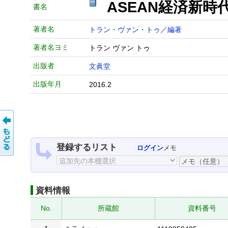
ASEAN経済新
書名
著者名
トラン・ヴァン・トゥ／編著
著者名ヨミ
トラン ヴァン トゥ
出版者
文眞堂
出版年月
2016.2
登録するリスト
ログイン
メモ
資料情報
No.
所蔵館
資料番号