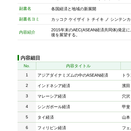
副書名
各国経済と地域の新展開
副書名ヨミ
カッコク ケイザイ ト チイキ ノ シンテン
2015年末のAEC(ASEAN経済共同体
内容紹介
後を展望する。
内容細目
No.
内容タイトル
1
アジアダイナミズムの中のASEAN経済
トラ
2
インドネシア経済
濱田
3
マレーシア経済
穴沢
4
シンガポール経済
甲斐
5
タイ経済
山本
6
フィリピン経済
フェ