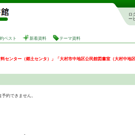
図書館 蔵書検索・予約システム
ロ
ー
約ベスト
新着資料
テーマ資料
資料センター（郷土センタ）」「大村市中地区公民館図書室（大村中地
は予約できません。