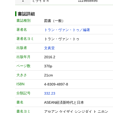
1
ミライｏｎ
1119858495
書誌詳細
書誌種別
図書（一般）
著者名
トラン・ヴァン・トゥ／編著
著者名ヨミ
トラン・ヴァン・トゥ
出版者
文眞堂
出版年月
2016.2
ページ数
370p
大きさ
21cm
ISBN
4-8309-4897-8
分類記号
332.23
書名
ASEAN経済新時代と日本
書名ヨミ
アセアン ケイザイ シンジダイ ト ニホン