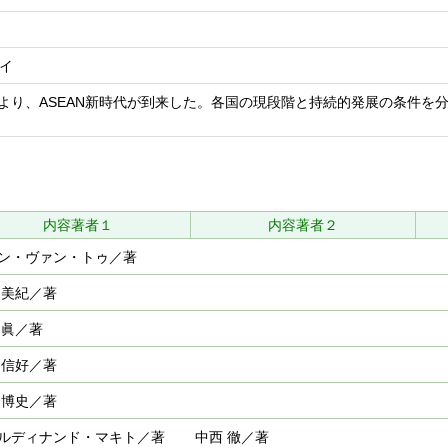
カイ
)発足により、ASEAN新時代が到来した。各国の現段階と持続的発展の条
内容著者１
内容著者２
ン・ヴァン・トゥ／著
 美紀／著
 眞／著
 信好／著
 博史／著
ルディナンド・マキト／著
中西 徹／著