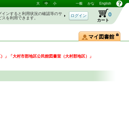
大
中
小
一般
かな
English
0
グインすると利用状況の確認等のサ
ビスを利用できます。
カート
マイ図書館
区）」「大村市郡地区公民館図書室（大村郡地区）」