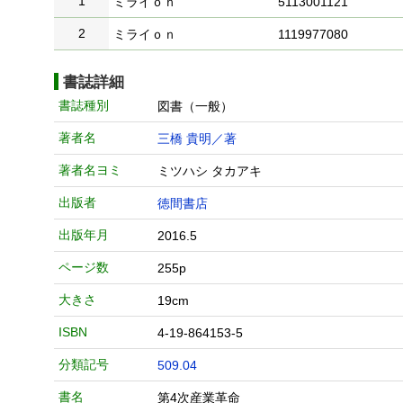
1
ミライｏｎ
5113001121
2
ミライｏｎ
1119977080
書誌詳細
書誌種別
図書（一般）
著者名
三橋 貴明／著
著者名ヨミ
ミツハシ タカアキ
出版者
徳間書店
出版年月
2016.5
ページ数
255p
大きさ
19cm
ISBN
4-19-864153-5
分類記号
509.04
書名
第4次産業革命