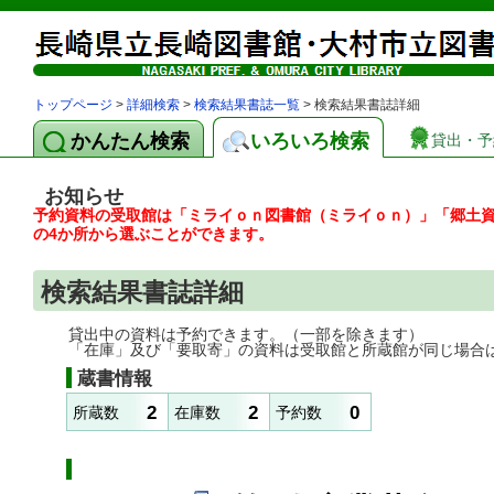
トップページ
>
詳細検索
>
検索結果書誌一覧
> 検索結果書誌詳細
かんたん検索
いろいろ検索
貸出・予
お知らせ
予約資料の受取館は「ミライｏｎ図書館（ミライｏｎ）」「郷土
の4か所から選ぶことができます。
検索結果書誌詳細
貸出中の資料は予約できます。（一部を除きます）
「在庫」及び「要取寄」の資料は受取館と所蔵館が同じ場合
蔵書情報
2
2
0
所蔵数
在庫数
予約数