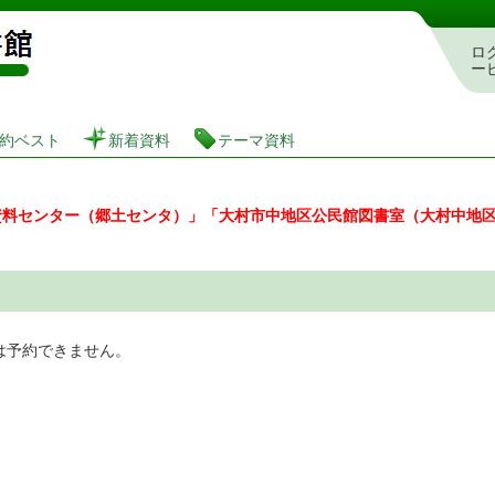
図書館 蔵書検索・予約システム
ロ
ー
約ベスト
新着資料
テーマ資料
資料センター（郷土センタ）」「大村市中地区公民館図書室（大村中地
は予約できません。