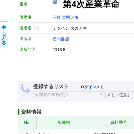
第4次産業革命
書名
著者名
三橋 貴明／著
著者名ヨミ
ミツハシ タカアキ
出版者
徳間書店
出版年月
2016.5
登録するリスト
ログイン
メモ
資料情報
No.
所蔵館
資料番号