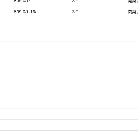
509.0/ﾐ/
３F
開架
509.0/ﾐ-16/
３F
閉架