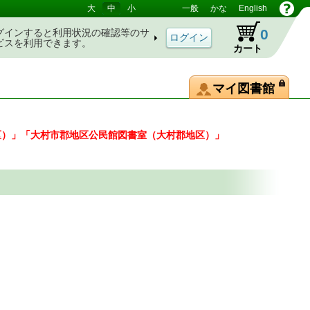
大
中
小
一般
かな
English
0
グインすると利用状況の確認等のサ
ビスを利用できます。
カート
マイ図書館
区）」「大村市郡地区公民館図書室（大村郡地区）」