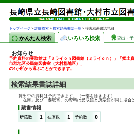
トップページ
>
詳細検索
>
検索結果書誌一覧
> 検索結果書誌詳細
かんたん検索
いろいろ検索
貸出・予
お知らせ
予約資料の受取館は「ミライｏｎ図書館（ミライｏｎ）」「郷土
市郡地区公民館図書室（大村郡地区）」
の4か所から選ぶことができます。
検索結果書誌詳細
貸出中の資料は予約できます。（一部を除きます）
「在庫」及び「要取寄」の資料は受取館と所蔵館が同じ場合
蔵書情報
1
1
0
所蔵数
在庫数
予約数