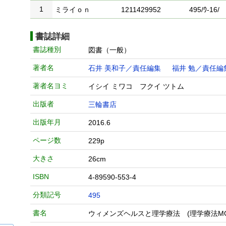
1
ミライｏｎ
1211429952
495/ｳ-16/
書誌詳細
書誌種別
図書（一般）
著者名
石井 美和子／責任編集
福井 勉／責任編
著者名ヨミ
イシイ ミワコ フクイ ツトム
出版者
三輪書店
出版年月
2016.6
ページ数
229p
大きさ
26cm
ISBN
4-89590-553-4
分類記号
495
書名
ウィメンズヘルスと理学療法 (理学療法MO