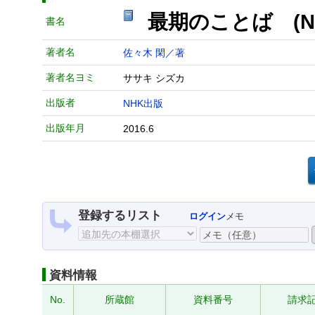
最期のことば (N
書名
著者名
佐々木 閑／著
著者名ヨミ
ササキ シズカ
出版者
NHK出版
出版年月
2016.6
登録するリスト
ログイン
メモ
資料情報
No.
所蔵館
資料番号
請求