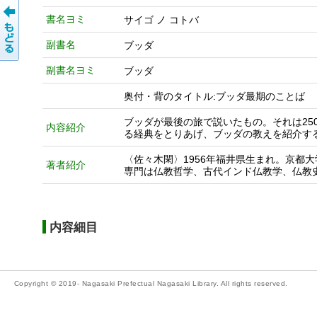
書名ヨミ
サイゴ ノ コトバ
副書名
ブッダ
副書名ヨミ
ブッダ
奥付・背のタイトル:ブッダ最期のことば
ブッダが最後の旅で説いたもの。それは25
内容紹介
る経典をとりあげ、ブッダの教えを紹介す
〈佐々木閑〉1956年福井県生まれ。京都
著者紹介
専門は仏教哲学、古代インド仏教学、仏教
内容細目
Copyright © 2019- Nagasaki Prefectual Nagasaki Library. All rights reserved.