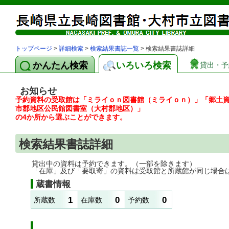
トップページ
>
詳細検索
>
検索結果書誌一覧
> 検索結果書誌詳細
かんたん検索
いろいろ検索
貸出・予
お知らせ
予約資料の受取館は「ミライｏｎ図書館（ミライｏｎ）」「郷土
市郡地区公民館図書室（大村郡地区）」
の4か所から選ぶことができます。
検索結果書誌詳細
貸出中の資料は予約できます。（一部を除きます）
「在庫」及び「要取寄」の資料は受取館と所蔵館が同じ場合
蔵書情報
1
0
0
所蔵数
在庫数
予約数