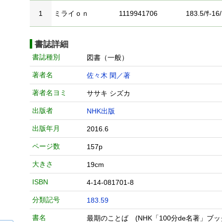
1
ミライｏｎ
1119941706
183.5/ｻ-16/
書誌詳細
書誌種別
図書（一般）
著者名
佐々木 閑／著
著者名ヨミ
ササキ シズカ
出版者
NHK出版
出版年月
2016.6
ページ数
157p
大きさ
19cm
ISBN
4-14-081701-8
分類記号
183.59
書名
最期のことば (NHK「100分de名著」ブッ