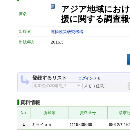
アジア地域におけ
書名
援に関する調査報
出版者
運輸政策研究機構
出版年月
2016.3
登録するリスト
ログイン
メモ
資料情報
No.
所蔵館
資料番号
請求
1
ミライｏｎ
1119839069
686.2/ｱ-16/