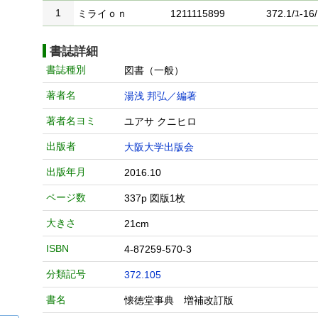
1
ミライｏｎ
1211115899
372.1/ﾕ-16/
書誌詳細
書誌種別
図書（一般）
著者名
湯浅 邦弘／編著
著者名ヨミ
ユアサ クニヒロ
出版者
大阪大学出版会
出版年月
2016.10
ページ数
337p 図版1枚
大きさ
21cm
ISBN
4-87259-570-3
分類記号
372.105
書名
懐徳堂事典 増補改訂版