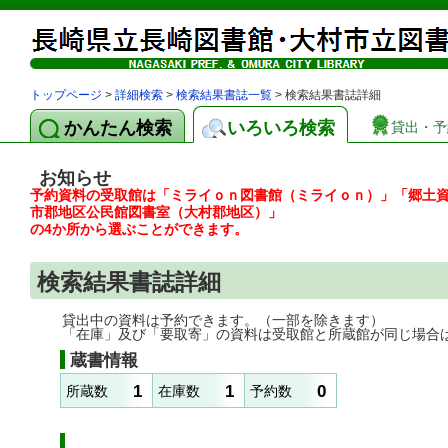
トップページ
>
詳細検索
>
検索結果書誌一覧
> 検索結果書誌詳細
かんたん検索
いろいろ検索
貸出・予
お知らせ
予約資料の受取館は「ミライｏｎ図書館（ミライｏｎ）」「郷土
市郡地区公民館図書室（大村郡地区）」
の4か所から選ぶことができます。
検索結果書誌詳細
貸出中の資料は予約できます。（一部を除きます）
「在庫」及び「要取寄」の資料は受取館と所蔵館が同じ場合
蔵書情報
1
1
0
所蔵数
在庫数
予約数