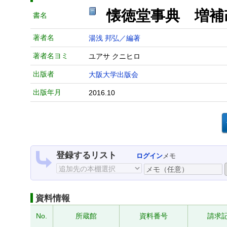
懐徳堂事典 増補
書名
著者名
湯浅 邦弘／編著
著者名ヨミ
ユアサ クニヒロ
出版者
大阪大学出版会
出版年月
2016.10
登録するリスト
ログイン
メモ
資料情報
No.
所蔵館
資料番号
請求