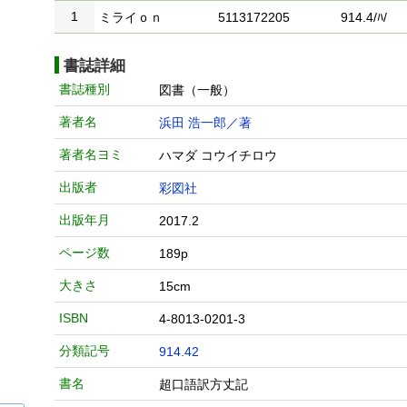
1
ミライｏｎ
5113172205
914.4/ﾊ/
書誌詳細
書誌種別
図書（一般）
著者名
浜田 浩一郎／著
著者名ヨミ
ハマダ コウイチロウ
出版者
彩図社
出版年月
2017.2
ページ数
189p
大きさ
15cm
ISBN
4-8013-0201-3
分類記号
914.42
書名
超口語訳方丈記