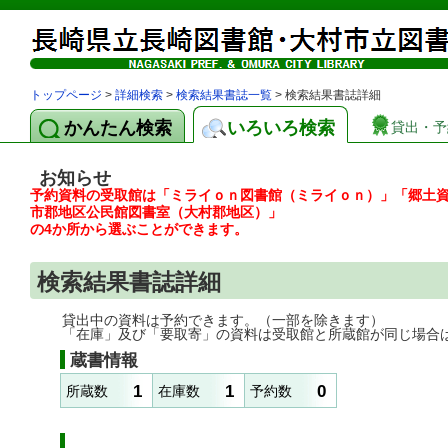
トップページ
>
詳細検索
>
検索結果書誌一覧
> 検索結果書誌詳細
かんたん検索
いろいろ検索
貸出・予
お知らせ
予約資料の受取館は「ミライｏｎ図書館（ミライｏｎ）」「郷土
市郡地区公民館図書室（大村郡地区）」
の4か所から選ぶことができます。
検索結果書誌詳細
貸出中の資料は予約できます。（一部を除きます）
「在庫」及び「要取寄」の資料は受取館と所蔵館が同じ場合
蔵書情報
1
1
0
所蔵数
在庫数
予約数