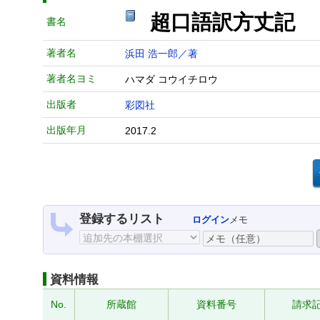
超口語訳方丈記
書名
著者名
浜田 浩一郎／著
著者名ヨミ
ハマダ コウイチロウ
出版者
彩図社
出版年月
2017.2
登録するリスト
ログイン
メモ
資料情報
No.
所蔵館
資料番号
請求