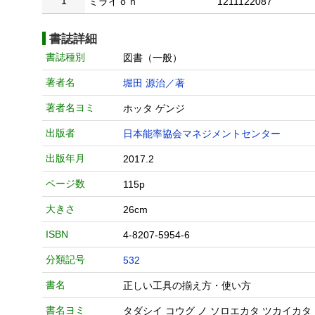
1
ミライｏｎ
1211122087
書誌詳細
書誌種別
図書（一般）
著者名
堀田 源治／著
著者名ヨミ
ホッタ ゲンジ
出版者
日本能率協会マネジメントセンター
出版年月
2017.2
ページ数
115p
大きさ
26cm
ISBN
4-8207-5954-6
分類記号
532
書名
正しい工具の揃え方・使い方
書名ヨミ
タダシイ コウグ ノ ソロエカタ ツカイカタ