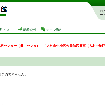
図書館 蔵書検索・予約システム
ロ
ー
約ベスト
新着資料
テーマ資料
資料センター（郷土センタ）」「大村市中地区公民館図書室（大村中地
は予約できません。