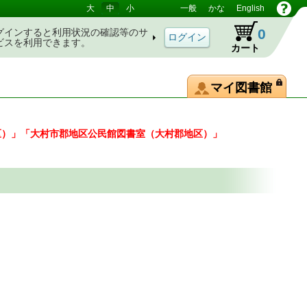
大
中
小
一般
かな
English
0
グインすると利用状況の確認等のサ
ビスを利用できます。
カート
マイ図書館
区）」「大村市郡地区公民館図書室（大村郡地区）」