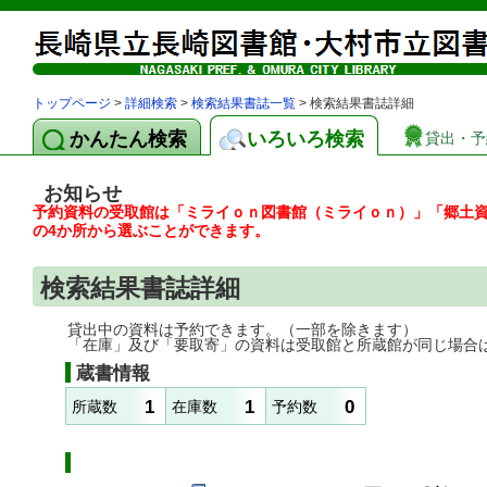
トップページ
>
詳細検索
>
検索結果書誌一覧
> 検索結果書誌詳細
かんたん検索
いろいろ検索
貸出・予
お知らせ
予約資料の受取館は「ミライｏｎ図書館（ミライｏｎ）」「郷土
の4か所から選ぶことができます。
検索結果書誌詳細
貸出中の資料は予約できます。（一部を除きます）
「在庫」及び「要取寄」の資料は受取館と所蔵館が同じ場合
蔵書情報
1
1
0
所蔵数
在庫数
予約数