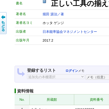
正しい工具の揃
書名
著者名
堀田 源治／著
著者名ヨミ
ホッタ ゲンジ
出版者
日本能率協会マネジメントセンター
出版年月
2017.2
登録するリスト
ログイン
メモ
資料情報
No.
所蔵館
資料番号