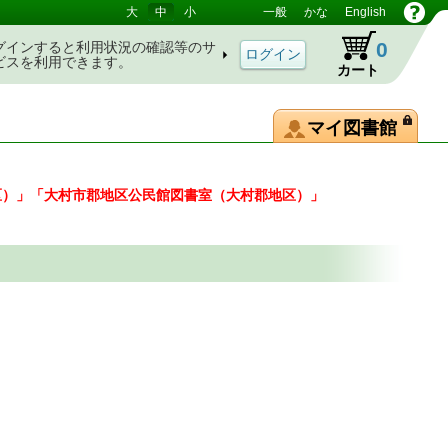
大
中
小
一般
かな
English
0
グインすると利用状況の確認等のサ
ビスを利用できます。
カート
マイ図書館
区）」「大村市郡地区公民館図書室（大村郡地区）」