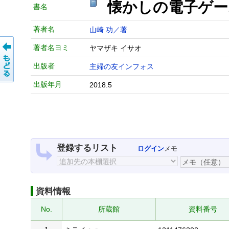
懐かしの電子ゲ
書名
著者名
山崎 功／著
著者名ヨミ
ヤマザキ イサオ
出版者
主婦の友インフォス
出版年月
2018.5
登録するリスト
ログイン
メモ
資料情報
No.
所蔵館
資料番号