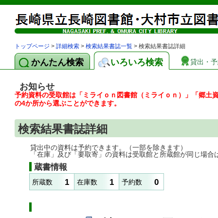
トップページ
>
詳細検索
>
検索結果書誌一覧
> 検索結果書誌詳細
かんたん検索
いろいろ検索
貸出・予
お知らせ
予約資料の受取館は「ミライｏｎ図書館（ミライｏｎ）」「郷土
の4か所から選ぶことができます。
検索結果書誌詳細
貸出中の資料は予約できます。（一部を除きます）
「在庫」及び「要取寄」の資料は受取館と所蔵館が同じ場合
蔵書情報
1
1
0
所蔵数
在庫数
予約数