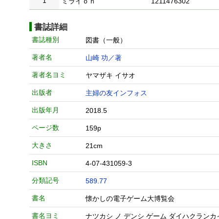
1
ミライｏｎ
1211476302
書誌詳細
書誌種別
図書（一般）
著者名
山崎 功／著
著者名ヨミ
ヤマザキ イサオ
出版者
主婦の友インフォス
出版年月
2018.5
ページ数
159p
大きさ
21cm
ISBN
4-07-431059-3
分類記号
589.77
書名
懐かしの電子ゲーム大博覧会
書名ヨミ
ナツカシ ノ デンシ ゲーム ダイハクランカ