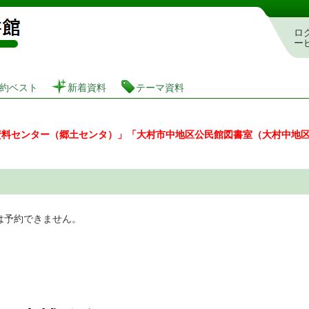
図書館 蔵書検索・予約システム
ロ
ー
約ベスト
新着資料
テーマ資料
資料センター（郷土センタ）」「大村市中地区公民館図書室（大村中地
は予約できません。