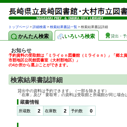
トップページ
>
詳細検索
>
検索結果書誌一覧
> 検索結果書誌詳細
かんたん検索
いろいろ検索
貸出・予
お知らせ
予約資料の受取館は「ミライｏｎ図書館（ミライｏｎ）」「郷土
市郡地区公民館図書室（大村郡地区）」
の4か所から選ぶことができます。
検索結果書誌詳細
貸出中の資料は予約できます。（一部を除きます）
「在庫」及び「要取寄」の資料は受取館と所蔵館が同じ場合
蔵書情報
2
2
0
所蔵数
在庫数
予約数