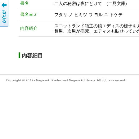
書名
二人の秘密は夜にとけて (二見文庫)
書名ヨミ
フタリ ノ ヒミツ ワ ヨル ニ トケテ
スコットランド領主の娘エディスの様子を
内容紹介
長男、次男が病死、エディスも臥せってい
内容細目
Copyright © 2019- Nagasaki Prefectual Nagasaki Library. All rights reserved.