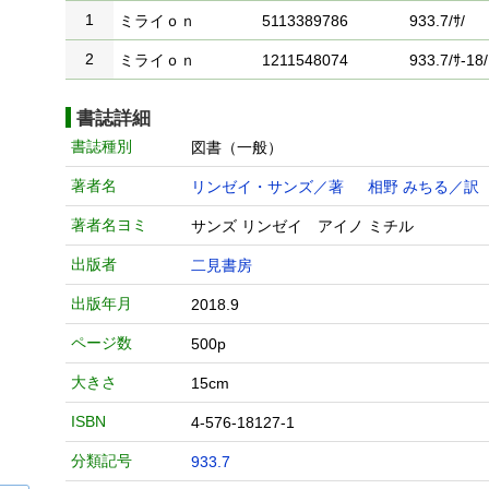
1
ミライｏｎ
5113389786
933.7/ｻ/
2
ミライｏｎ
1211548074
933.7/ｻ-18/
書誌詳細
書誌種別
図書（一般）
著者名
リンゼイ・サンズ／著
相野 みちる／訳
著者名ヨミ
サンズ リンゼイ アイノ ミチル
出版者
二見書房
出版年月
2018.9
ページ数
500p
大きさ
15cm
ISBN
4-576-18127-1
分類記号
933.7