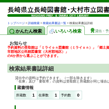
トップページ
>
詳細検索
>
検索結果書誌一覧
> 検索結果書誌詳細
かんたん検索
いろいろ検索
貸出・予
お知らせ
予約資料の受取館は「ミライｏｎ図書館（ミライｏｎ）」「郷土
市郡地区公民館図書室（大村郡地区）」
の4か所から選ぶことができます。
検索結果書誌詳細
貸出中の資料は予約できます。（一部を除きます）
「在庫」及び「要取寄」の資料は受取館と所蔵館が同じ場合
蔵書情報
1
1
0
所蔵数
在庫数
予約数