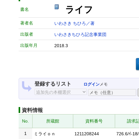
ライフ
書名
著者名
いわさき ちひろ／著
出版者
いわさきちひろ記念事業団
出版年月
2018.3
登録するリスト
ログイン
メモ
資料情報
No.
所蔵館
資料番号
請求
1
ミライｏｎ
1211208244
726.6/ｲ-18/