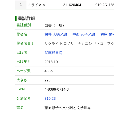
1
ミライｏｎ
1211620404
910.2/ﾌ-18/
書誌詳細
書誌種別
図書（一般）
著者名
桜井 宏徳／編
中西 智子／編
福家 俊
著者名ヨミ
サクライ ヒロノリ ナカニシ サトコ フク
出版者
武蔵野書院
出版年月
2018.10
ページ数
436p
大きさ
22cm
ISBN
4-8386-0714-3
分類記号
910.23
書名
藤原彰子の文化圏と文学世界