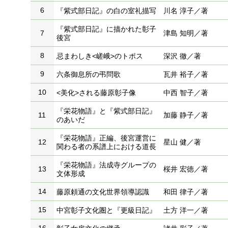
6
『紫式部日記』の白の室礼描写
川名 淳子／著
『紫式部日記』に描かれた彰子
7
津島 知明／著
後宮
8
忌まわしき<嵯峨>のトポス
深沢 徹／著
9
六条御息所の弔問歌
瓦井 裕子／著
10
<美化>される藤原彰子像
中西 智子／著
『栄花物語』と『紫式部日記』
11
加藤 静子／著
のあいだ
『栄花物語』正編、後宮運営に
12
星山 健／著
関わる者の系譜上における道長
『栄花物語』法成寺グループの
13
桜井 宏徳／著
文体形成
14
藤原頼通の文化世界領導認識
和田 律子／著
15
中宮彰子文化圏と『更級日記』
土方 洋一／著