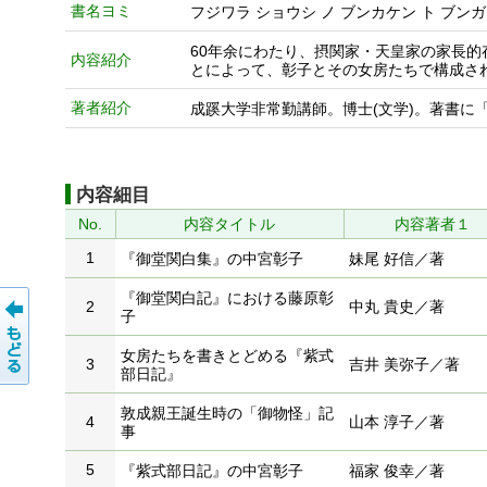
書名ヨミ
フジワラ ショウシ ノ ブンカケン ト ブンガ
60年余にわたり、摂関家・天皇家の家長
内容紹介
とによって、彰子とその女房たちで構成さ
著者紹介
成蹊大学非常勤講師。博士(文学)。著書に
内容細目
No.
内容タイトル
内容著者１
1
『御堂関白集』の中宮彰子
妹尾 好信／著
『御堂関白記』における藤原彰
2
中丸 貴史／著
子
女房たちを書きとどめる『紫式
3
吉井 美弥子／著
部日記』
敦成親王誕生時の「御物怪」記
4
山本 淳子／著
事
5
『紫式部日記』の中宮彰子
福家 俊幸／著