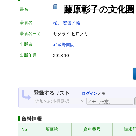
藤原彰子の文化
書名
著者名
桜井 宏徳／編
著者名ヨミ
サクライ ヒロノリ
出版者
武蔵野書院
出版年月
2018.10
登録するリスト
ログイン
メモ
資料情報
No.
所蔵館
資料番号
請求