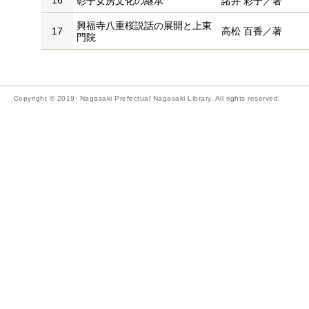
16
彰子女房文化の継承
諸井 彩子／著
興福寺八重桜説話の展開と上東
17
高松 百香／著
門院
Copyright © 2019- Nagasaki Prefectual Nagasaki Library. All rights reserved.