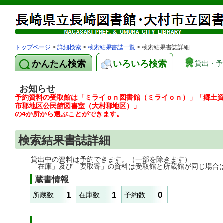
トップページ
>
詳細検索
>
検索結果書誌一覧
> 検索結果書誌詳細
かんたん検索
いろいろ検索
貸出・予
お知らせ
予約資料の受取館は「ミライｏｎ図書館（ミライｏｎ）」「郷土
市郡地区公民館図書室（大村郡地区）」
の4か所から選ぶことができます。
検索結果書誌詳細
貸出中の資料は予約できます。（一部を除きます）
「在庫」及び「要取寄」の資料は受取館と所蔵館が同じ場合
蔵書情報
1
1
0
所蔵数
在庫数
予約数