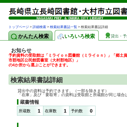
トップページ
>
詳細検索
>
検索結果書誌一覧
> 検索結果書誌詳細
かんたん検索
いろいろ検索
貸出・予
お知らせ
予約資料の受取館は「ミライｏｎ図書館（ミライｏｎ）」「郷土
市郡地区公民館図書室（大村郡地区）」
の4か所から選ぶことができます。
検索結果書誌詳細
貸出中の資料は予約できます。（一部を除きます）
「在庫」及び「要取寄」の資料は受取館と所蔵館が同じ場合
蔵書情報
1
1
0
所蔵数
在庫数
予約数