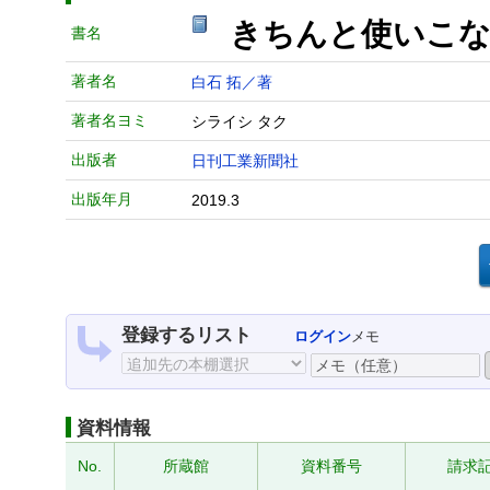
きちんと使いこ
書名
著者名
白石 拓／著
著者名ヨミ
シライシ タク
出版者
日刊工業新聞社
出版年月
2019.3
登録するリスト
ログイン
メモ
資料情報
No.
所蔵館
資料番号
請求