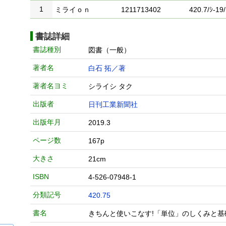
1
ミライｏｎ
1211713402
420.7/ｼ-19/
書誌詳細
書誌種別
図書（一般）
著者名
白石 拓／著
著者名ヨミ
シライシ タク
出版者
日刊工業新聞社
出版年月
2019.3
ページ数
167p
大きさ
21cm
ISBN
4-526-07948-1
分類記号
420.75
書名
きちんと使いこなす!「単位」のしくみと