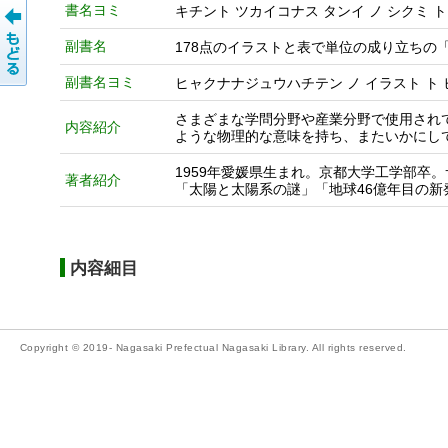
書名ヨミ
キチント ツカイコナス タンイ ノ シクミ ト
副書名
178点のイラストと表で単位の成り立ちの「
副書名ヨミ
ヒャクナナジュウハチテン ノ イラスト ト ヒ
さまざまな学問分野や産業分野で使用され
内容紹介
ような物理的な意味を持ち、またいかにし
1959年愛媛県生まれ。京都大学工学部卒
著者紹介
「太陽と太陽系の謎」「地球46億年目の新
内容細目
Copyright © 2019- Nagasaki Prefectual Nagasaki Library. All rights reserved.