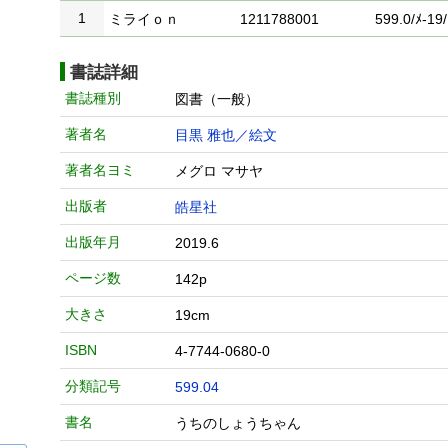
1
ミライｏｎ
1211788001
599.0/ﾒ-19/
書誌詳細
書誌種別
図書（一般）
著者名
目黒 雅也／絵文
著者名ヨミ
メグロ マサヤ
出版者
皓星社
出版年月
2019.6
ページ数
142p
大きさ
19cm
ISBN
4-7744-0680-0
分類記号
599.04
書名
うちのしょうちゃん