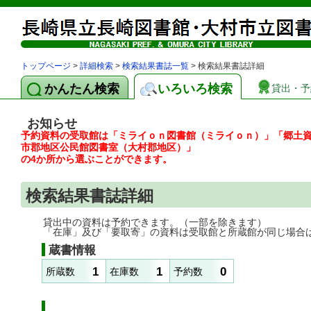
トップページ
>
詳細検索
>
検索結果書誌一覧
> 検索結果書誌詳細
かんたん検索
いろいろ検索
貸出・予
お知らせ
予約資料の受取館は「ミライｏｎ図書館（ミライｏｎ）」「郷土
市郡地区公民館図書室（大村郡地区）」
の4か所から選ぶことができます。
検索結果書誌詳細
貸出中の資料は予約できます。（一部を除きます）
「在庫」及び「要取寄」の資料は受取館と所蔵館が同じ場合
蔵書情報
1
1
0
所蔵数
在庫数
予約数