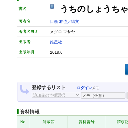
うちのしょうち
書名
著者名
目黒 雅也／絵文
著者名ヨミ
メグロ マサヤ
出版者
皓星社
出版年月
2019.6
登録するリスト
ログイン
メモ
資料情報
No.
所蔵館
資料番号
請求