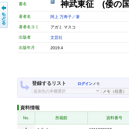
神武東征 (倭の
書名
著者名
阿上 万寿子／著
著者名ヨミ
アガミ マスコ
出版者
文芸社
出版年月
2019.4
登録するリスト
ログイン
メモ
資料情報
No.
所蔵館
資料番号