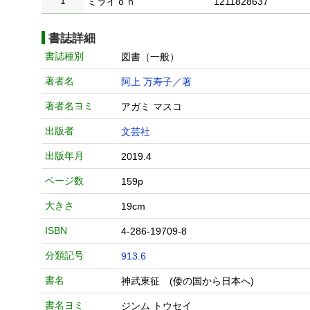
1
ミライｏｎ
1211828637
書誌詳細
書誌種別
図書（一般）
著者名
阿上 万寿子／著
著者名ヨミ
アガミ マスコ
出版者
文芸社
出版年月
2019.4
ページ数
159p
大きさ
19cm
ISBN
4-286-19709-8
分類記号
913.6
書名
神武東征 (倭の国から日本へ)
書名ヨミ
ジンム トウセイ