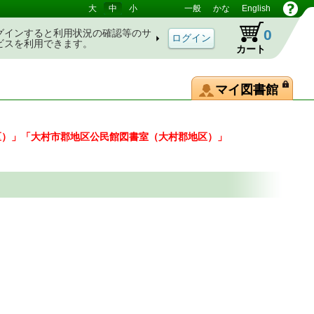
大
中
小
一般
かな
English
0
グインすると利用状況の確認等のサ
ビスを利用できます。
カート
マイ図書館
区）」「大村市郡地区公民館図書室（大村郡地区）」