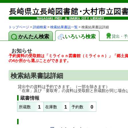
トップページ
>
詳細検索
>
検索結果書誌一覧
> 検索結果書誌詳細
かんたん検索
いろいろ検索
貸出・予
お知らせ
予約資料の受取館は「ミライｏｎ図書館（ミライｏｎ）」「郷土
の4か所から選ぶことができます。
検索結果書誌詳細
貸出中の資料は予約できます。（一部を除きます）
「在庫」及び「要取寄」の資料は受取館と所蔵館が同じ場合
蔵書情報
1
1
0
所蔵数
在庫数
予約数