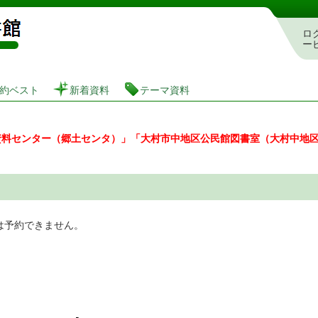
図書館 蔵書検索・予約システム
ロ
ー
約ベスト
新着資料
テーマ資料
資料センター（郷土センタ）」「大村市中地区公民館図書室（大村中地
は予約できません。