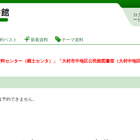
図書館 蔵書検索・予約システム
ロ
ー
約ベスト
新着資料
テーマ資料
資料センター（郷土センタ）」「大村市中地区公民館図書室（大村中地
は予約できません。