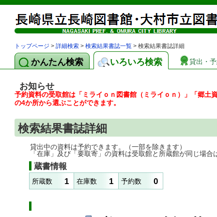
トップページ
>
詳細検索
>
検索結果書誌一覧
> 検索結果書誌詳細
かんたん検索
いろいろ検索
貸出・予
お知らせ
予約資料の受取館は「ミライｏｎ図書館（ミライｏｎ）」「郷土
の4か所から選ぶことができます。
検索結果書誌詳細
貸出中の資料は予約できます。（一部を除きます）
「在庫」及び「要取寄」の資料は受取館と所蔵館が同じ場合
蔵書情報
1
1
0
所蔵数
在庫数
予約数