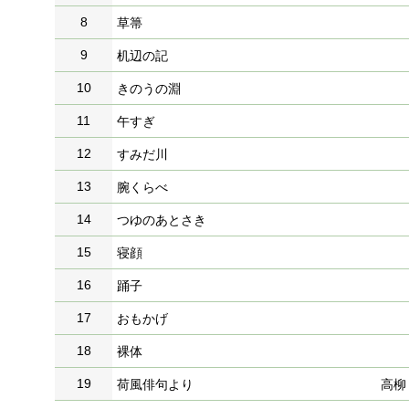
8
草箒
9
机辺の記
10
きのうの淵
11
午すぎ
12
すみだ川
13
腕くらべ
14
つゆのあとさき
15
寝顔
16
踊子
17
おもかげ
18
裸体
19
荷風俳句より
高柳