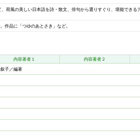
して、荷風の美しい日本語を詩・散文、俳句から選りすぐり、堪能できる
受章。作品に「つゆのあとさき」など。
内容著者１
内容著者２
 叙子／編著