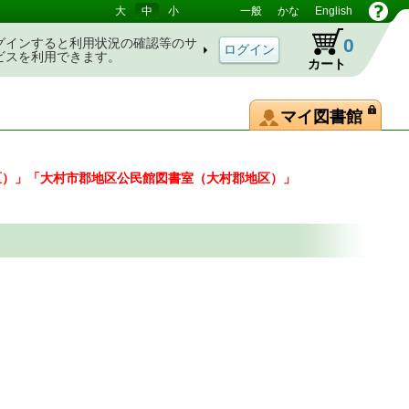
大
中
小
一般
かな
English
0
グインすると利用状況の確認等のサ
ビスを利用できます。
カート
マイ図書館
区）」「大村市郡地区公民館図書室（大村郡地区）」