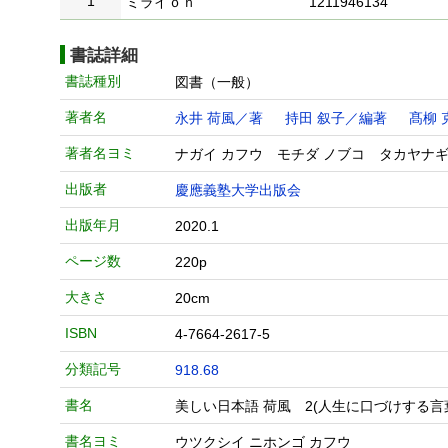
1
ミライｏｎ
1211946134
書誌詳細
書誌種別
図書（一般）
著者名
永井 荷風／著
持田 叙子／編著
髙柳 
著者名ヨミ
ナガイ カフウ モチダ ノブコ タカヤナギ
出版者
慶應義塾大学出版会
出版年月
2020.1
ページ数
220p
大きさ
20cm
ISBN
4-7664-2617-5
分類記号
918.68
書名
美しい日本語 荷風 2(人生に口づけする言
書名ヨミ
ウツクシイ ニホンゴ カフウ