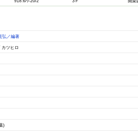
918.6/ｳ-20/2
３F
開架
克弘／編著
 カツヒロ
葉)