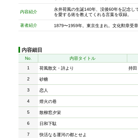
永井荷風の生誕140年、没後60年を記念
内容紹介
を愛する術を教えてくれる言葉を収録。
著者紹介
1879〜1959年。東京生まれ。文化勲章
内容細目
No.
内容タイトル
1
荷風散文・詩より
持田
2
砂糖
3
恋人
4
燈火の巷
5
散柳窓夕栄
6
日和下駄
7
快活なる運河の都とせよ