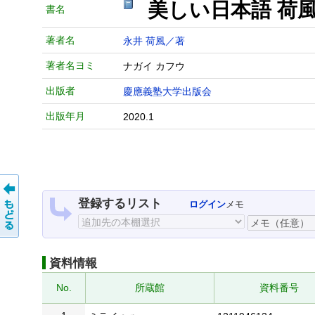
美しい日本語 荷風
書名
著者名
永井 荷風／著
著者名ヨミ
ナガイ カフウ
出版者
慶應義塾大学出版会
出版年月
2020.1
登録するリスト
ログイン
メモ
資料情報
No.
所蔵館
資料番号