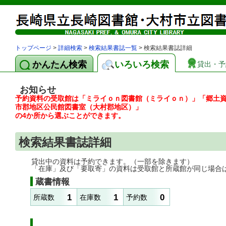
トップページ
>
詳細検索
>
検索結果書誌一覧
> 検索結果書誌詳細
かんたん検索
いろいろ検索
貸出・予
お知らせ
予約資料の受取館は「ミライｏｎ図書館（ミライｏｎ）」「郷土
市郡地区公民館図書室（大村郡地区）」
の4か所から選ぶことができます。
検索結果書誌詳細
貸出中の資料は予約できます。（一部を除きます）
「在庫」及び「要取寄」の資料は受取館と所蔵館が同じ場合
蔵書情報
1
1
0
所蔵数
在庫数
予約数