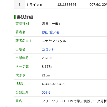
1
ミライｏｎ
1211888644
007.6/ｽ-20/
書誌詳細
書誌種別
図書（一般）
著者名
砂山 渡／著
著者名ヨミ
スナヤマ ワタル
出版者
コロナ社
出版年月
2020.3
ページ数
8,177p
大きさ
21cm
ISBN
4-339-02904-8
分類記号
007.6
書名
フリーソフトTETDMで学ぶ実践データ