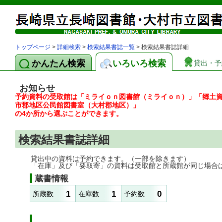
トップページ
>
詳細検索
>
検索結果書誌一覧
> 検索結果書誌詳細
かんたん検索
いろいろ検索
貸出・予
お知らせ
予約資料の受取館は「ミライｏｎ図書館（ミライｏｎ）」「郷土
市郡地区公民館図書室（大村郡地区）」
の4か所から選ぶことができます。
検索結果書誌詳細
貸出中の資料は予約できます。（一部を除きます）
「在庫」及び「要取寄」の資料は受取館と所蔵館が同じ場合
蔵書情報
1
1
0
所蔵数
在庫数
予約数