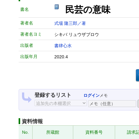
民芸の意味
書名
著者名
式場 隆三郎／著
著者名ヨミ
シキバ リュウザブロウ
出版者
書肆心水
出版年月
2020.4
登録するリスト
ログイン
メモ
資料情報
No.
所蔵館
資料番号
請求