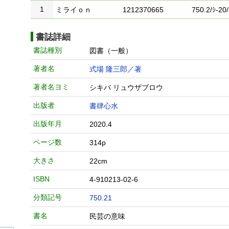
1
ミライｏｎ
1212370665
750.2/ｼ-20/
書誌詳細
書誌種別
図書（一般）
著者名
式場 隆三郎／著
著者名ヨミ
シキバ リュウザブロウ
出版者
書肆心水
出版年月
2020.4
ページ数
314p
大きさ
22cm
ISBN
4-910213-02-6
分類記号
750.21
書名
民芸の意味