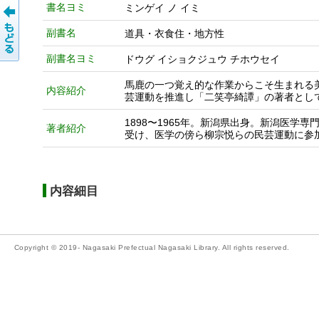
書名ヨミ
ミンゲイ ノ イミ
副書名
道具・衣食住・地方性
副書名ヨミ
ドウグ イショクジュウ チホウセイ
馬鹿の一つ覚え的な作業からこそ生まれる
内容紹介
芸運動を推進し「二笑亭綺譚」の著者とし
1898〜1965年。新潟県出身。新潟医学
著者紹介
受け、医学の傍ら柳宗悦らの民芸運動に参
内容細目
Copyright © 2019- Nagasaki Prefectual Nagasaki Library. All rights reserved.