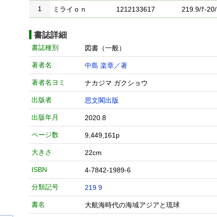
1
ミライｏｎ
1212133617
219.9/ﾅ-20/
書誌詳細
書誌種別
図書（一般）
著者名
中島 楽章／著
著者名ヨミ
ナカジマ ガクショウ
出版者
思文閣出版
出版年月
2020.8
ページ数
9,449,161p
大きさ
22cm
ISBN
4-7842-1989-6
分類記号
219.9
書名
大航海時代の海域アジアと琉球