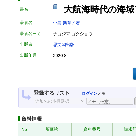
大航海時代の海
書名
著者名
中島 楽章／著
著者名ヨミ
ナカジマ ガクショウ
出版者
思文閣出版
出版年月
2020.8
登録するリスト
ログイン
メモ
資料情報
No.
所蔵館
資料番号
請求