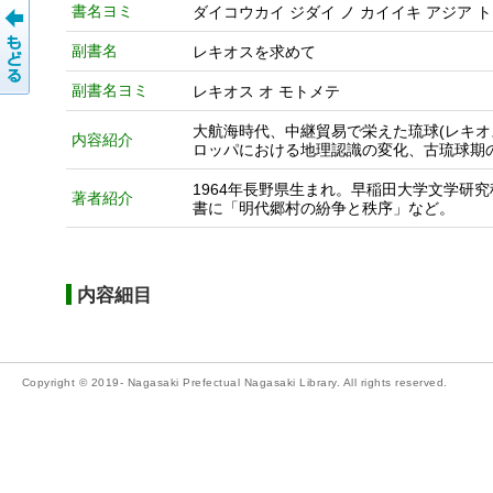
書名ヨミ
ダイコウカイ ジダイ ノ カイイキ アジア 
副書名
レキオスを求めて
副書名ヨミ
レキオス オ モトメテ
大航海時代、中継貿易で栄えた琉球(レキ
内容紹介
ロッパにおける地理認識の変化、古琉球期
1964年長野県生まれ。早稲田大学文学研究
著者紹介
書に「明代郷村の紛争と秩序」など。
内容細目
Copyright © 2019- Nagasaki Prefectual Nagasaki Library. All rights reserved.