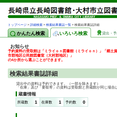
トップページ
>
詳細検索
>
検索結果書誌一覧
> 検索結果書誌詳細
かんたん検索
いろいろ検索
貸出・予
お知らせ
予約資料の受取館は「ミライｏｎ図書館（ミライｏｎ）」「郷土
市郡地区公民館図書室（大村郡地区）」
の4か所から選ぶことができます。
検索結果書誌詳細
貸出中の資料は予約できます。（一部を除きます）
「在庫」及び「要取寄」の資料は受取館と所蔵館が同じ場合
蔵書情報
1
1
0
所蔵数
在庫数
予約数