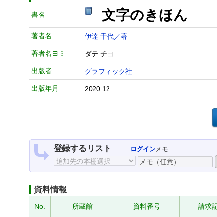
文字のきほん
書名
著者名
伊達 千代／著
著者名ヨミ
ダテ チヨ
出版者
グラフィック社
出版年月
2020.12
登録するリスト
ログイン
メモ
資料情報
No.
所蔵館
資料番号
請求