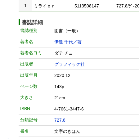
1
ミライｏｎ
5113508147
727.8/ﾀﾞ-20
書誌詳細
書誌種別
図書（一般）
著者名
伊達 千代／著
著者名ヨミ
ダテ チヨ
出版者
グラフィック社
出版年月
2020.12
ページ数
143p
大きさ
21cm
ISBN
4-7661-3447-6
分類記号
727.8
書名
文字のきほん