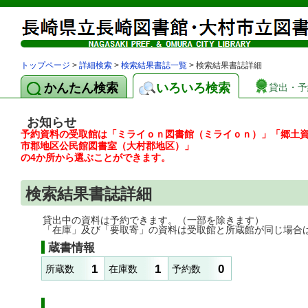
トップページ
>
詳細検索
>
検索結果書誌一覧
> 検索結果書誌詳細
かんたん検索
いろいろ検索
貸出・予
お知らせ
予約資料の受取館は「ミライｏｎ図書館（ミライｏｎ）」「郷土
市郡地区公民館図書室（大村郡地区）」
の4か所から選ぶことができます。
検索結果書誌詳細
貸出中の資料は予約できます。（一部を除きます）
「在庫」及び「要取寄」の資料は受取館と所蔵館が同じ場合
蔵書情報
1
1
0
所蔵数
在庫数
予約数