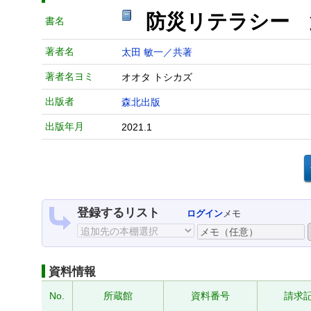
防災リテラシー 
書名
著者名
太田 敏一／共著
著者名ヨミ
オオタ トシカズ
出版者
森北出版
出版年月
2021.1
登録するリスト
ログイン
メモ
資料情報
No.
所蔵館
資料番号
請求