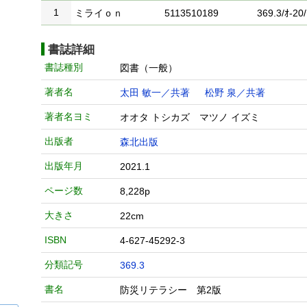
1
ミライｏｎ
5113510189
369.3/ｵ-20/
書誌詳細
書誌種別
図書（一般）
著者名
太田 敏一／共著
松野 泉／共著
著者名ヨミ
オオタ トシカズ マツノ イズミ
出版者
森北出版
出版年月
2021.1
ページ数
8,228p
大きさ
22cm
ISBN
4-627-45292-3
分類記号
369.3
書名
防災リテラシー 第2版