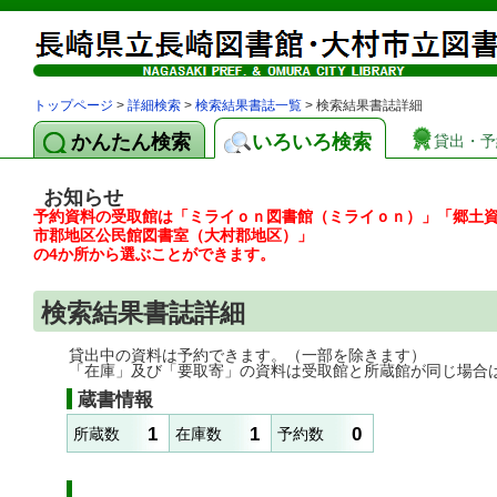
トップページ
>
詳細検索
>
検索結果書誌一覧
> 検索結果書誌詳細
かんたん検索
いろいろ検索
貸出・予
お知らせ
予約資料の受取館は「ミライｏｎ図書館（ミライｏｎ）」「郷土
市郡地区公民館図書室（大村郡地区）」
の4か所から選ぶことができます。
検索結果書誌詳細
貸出中の資料は予約できます。（一部を除きます）
「在庫」及び「要取寄」の資料は受取館と所蔵館が同じ場合
蔵書情報
1
1
0
所蔵数
在庫数
予約数