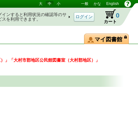
大
中
小
一般
かな
English
0
グインすると利用状況の確認等のサ
ビスを利用できます。
カート
マイ図書館
区）」「大村市郡地区公民館図書室（大村郡地区）」