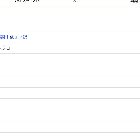
751.3/ｼﾞ-21/
３F
開架
藤田 俊子／訳
トシコ