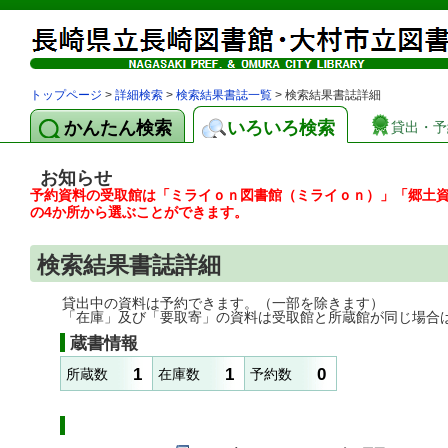
トップページ
>
詳細検索
>
検索結果書誌一覧
> 検索結果書誌詳細
かんたん検索
いろいろ検索
貸出・予
お知らせ
予約資料の受取館は「ミライｏｎ図書館（ミライｏｎ）」「郷土
の4か所から選ぶことができます。
検索結果書誌詳細
貸出中の資料は予約できます。（一部を除きます）
「在庫」及び「要取寄」の資料は受取館と所蔵館が同じ場合
蔵書情報
1
1
0
所蔵数
在庫数
予約数