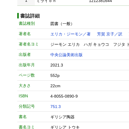
1
ミライｏｎ
1212381644
書誌詳細
書誌種別
図書（一般）
著者名
エリカ・ジーモン／著
芳賀 京子／訳
著者名ヨミ
ジーモン エリカ ハガ キョウコ フジタ 
出版者
中央公論美術出版
出版年月
2021.3
ページ数
552p
大きさ
22cm
ISBN
4-8055-0890-9
分類記号
751.3
書名
ギリシア陶器
書名ヨミ
ギリシア トウキ