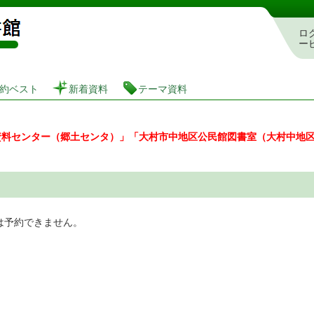
図書館 蔵書検索・予約システム
ロ
ー
約ベスト
新着資料
テーマ資料
資料センター（郷土センタ）」「大村市中地区公民館図書室（大村中地
は予約できません。