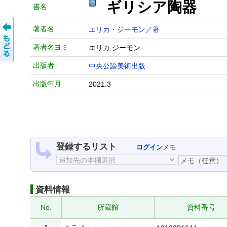
ギリシア陶器
書名
著者名
エリカ・ジーモン／著
著者名ヨミ
エリカ ジーモン
出版者
中央公論美術出版
出版年月
2021.3
登録するリスト
ログイン
メモ
資料情報
No.
所蔵館
資料番号