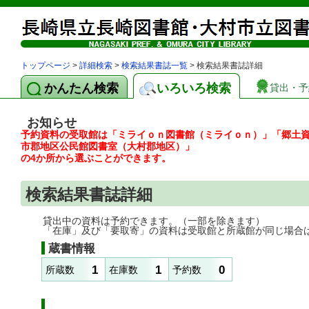
トップページ
>
詳細検索
>
検索結果書誌一覧
> 検索結果書誌詳細
かんたん検索
いろいろ検索
貸出・予
お知らせ
予約資料の受取館は「ミライｏｎ図書館（ミライｏｎ）」「郷土
市郡地区公民館図書室（大村郡地区）」
の4か所から選ぶことができます。
検索結果書誌詳細
貸出中の資料は予約できます。（一部を除きます）
「在庫」及び「要取寄」の資料は受取館と所蔵館が同じ場合
蔵書情報
1
1
0
所蔵数
在庫数
予約数