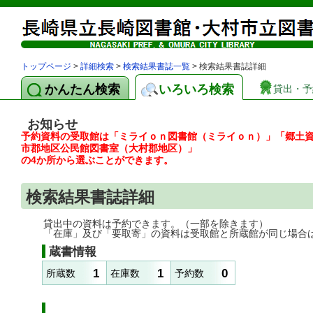
トップページ
>
詳細検索
>
検索結果書誌一覧
> 検索結果書誌詳細
かんたん検索
いろいろ検索
貸出・予
お知らせ
予約資料の受取館は「ミライｏｎ図書館（ミライｏｎ）」「郷土
市郡地区公民館図書室（大村郡地区）」
の4か所から選ぶことができます。
検索結果書誌詳細
貸出中の資料は予約できます。（一部を除きます）
「在庫」及び「要取寄」の資料は受取館と所蔵館が同じ場合
蔵書情報
1
1
0
所蔵数
在庫数
予約数