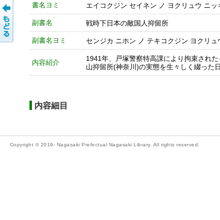
書名ヨミ
エイコクジン セイネン ノ ヨクリュウ ニッ
副書名
戦時下日本の敵国人抑留所
副書名ヨミ
センジカ ニホン ノ テキコクジン ヨクリュ
1941年、戸塚警察特高課により拘束された
内容紹介
山抑留所(神奈川)の実態を生々しく綴った
内容細目
Copyright © 2019- Nagasaki Prefectual Nagasaki Library. All rights reserved.