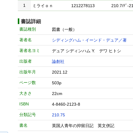
1
ミライｏｎ
1212278113
210.7/ﾃﾞ-21
書誌詳細
書誌種別
図書（一般）
著者名
シディングハム・イーンド・デュア／著
著者名ヨミ
デュア シディンハム Y. デワ ヒトシ
出版者
論創社
出版年月
2021.12
ページ数
503p
大きさ
22cm
ISBN
4-8460-2123-8
分類記号
210.75
書名
英国人青年の抑留日記 英文併記